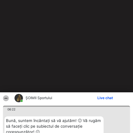
ȘOIMII Sportului
Live chat
06:22
Bună, suntem încântați să vă ajutăm! 🙂 Vă rugăm
să faceți clic pe subiectul de conversație
corespunzător! 🙂