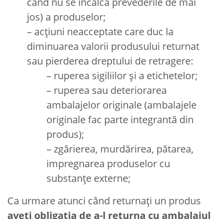
când nu se încalcă prevederile de mai
jos) a produselor;
– acţiuni neacceptate care duc la
diminuarea valorii produsului returnat
sau pierderea dreptului de retragere:
– ruperea sigiliilor și a etichetelor;
– ruperea sau deteriorarea
ambalajelor originale (ambalajele
originale fac parte integrantă din
produs);
– zgârierea, murdărirea, pătarea,
impregnarea produselor cu
substanțe externe;
Ca urmare atunci când returnați un produs
aveți obligația de a-l returna cu ambalajul