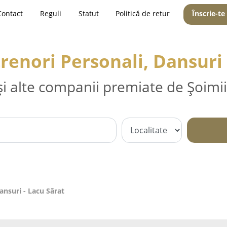
Contact
Reguli
Statut
Politică de retur
Înscrie-te
trenori Personali, Dansuri 
și alte companii premiate de Șoimii
ansuri - Lacu Sărat