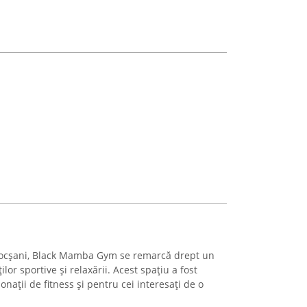
 Focșani, Black Mamba Gym se remarcă drept un
lor sportive și relaxării. Acest spațiu a fost
nații de fitness și pentru cei interesați de o