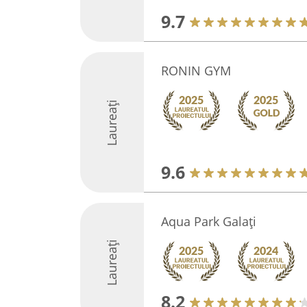
9.7
RONIN GYM
Laureați
9.6
Aqua Park Galați
Laureați
8.2