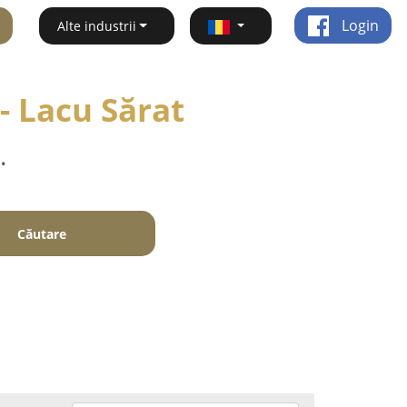
Login
Alte industrii
- Lacu Sărat
.
Căutare