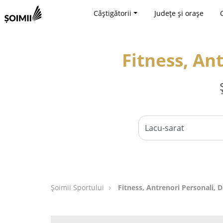
Câștigătorii
Județe și orașe
Fitness, An
Șoimii Sportului
Fitness, Antrenori Personali, D