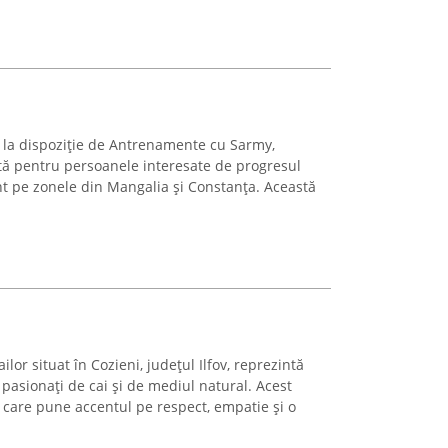
la dispoziție de Antrenamente cu Sarmy,
tă pentru persoanele interesate de progresul
cent pe zonele din Mangalia și Constanța. Această
lor situat în Cozieni, județul Ilfov, reprezintă
 pasionați de cai și de mediul natural. Acest
care pune accentul pe respect, empatie și o