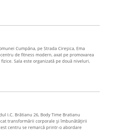
comunei Cumpăna, pe Strada Cireșica, Ema
 centru de fitness modern, axat pe promovarea
 fizice. Sala este organizată pe două niveluri,
dul I.C. Brătianu 26, Body Time Bratianu
at transformării corporale și îmbunătățirii
 Acest centru se remarcă printr-o abordare