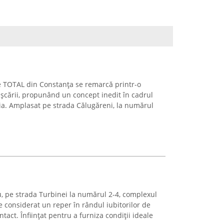
e TOTAL din Constanța se remarcă printr-o
ișcării, propunând un concept inedit în cadrul
ia. Amplasat pe strada Călugăreni, la numărul
u, pe strada Turbinei la numărul 2-4, complexul
 considerat un reper în rândul iubitorilor de
ontact. Înființat pentru a furniza condiții ideale