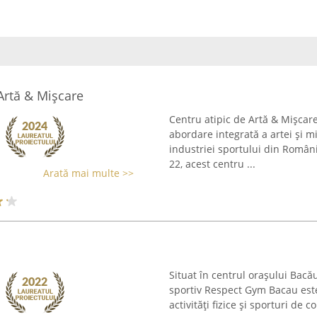
Artă & Mişcare
Centru atipic de Artă & Mişcar
abordare integrată a artei și m
industriei sportului din Român
22, acest centru ...
Arată mai multe >>
Situat în centrul orașului Bacă
sportiv Respect Gym Bacau este
activități fizice și sporturi de c