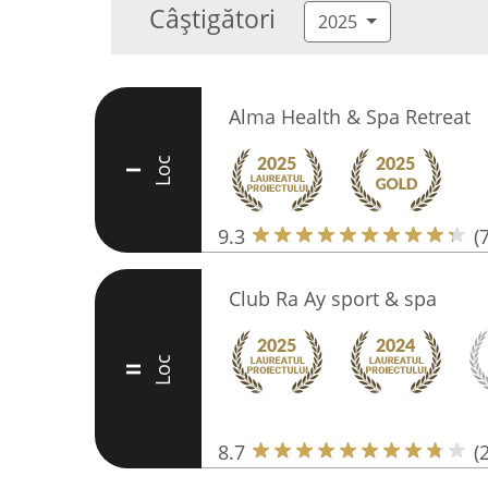
Câștigători
2025
Alma Health & Spa Retreat
Loc
I
9.3
(
Club Ra Ay sport & spa
Loc
II
8.7
(