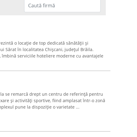
zintă o locație de top dedicată sănătății și
ui Sărat în localitatea Chișcani, județul Brăila.
, îmbină serviciile hoteliere moderne cu avantajele
ila se remarcă drept un centru de referință pentru
axare și activități sportive, fiind amplasat într-o zonă
lexul pune la dispoziție o varietate ...