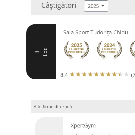
Câștigători
2025
Sala Sport Tudorița Chidu
Loc
I
8.4
(
Alte firme din zonă
XpertGym