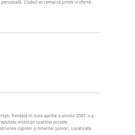
ea personală. Clubul se remarcă printr-o ofertă
ști, fondată în luna aprilie a anului 2007, s-a
eputate instituții sportive private,
ruirea copiilor și tinerilor juniori. Localizată