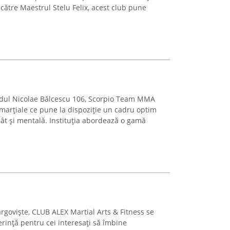
 către Maestrul Stelu Felix, acest club pune
vardul Nicolae Bălcescu 106, Scorpio Team MMA
marțiale ce pune la dispoziție un cadru optim
 cât și mentală. Instituția abordează o gamă
rgoviște, CLUB ALEX Martial Arts & Fitness se
rință pentru cei interesați să îmbine