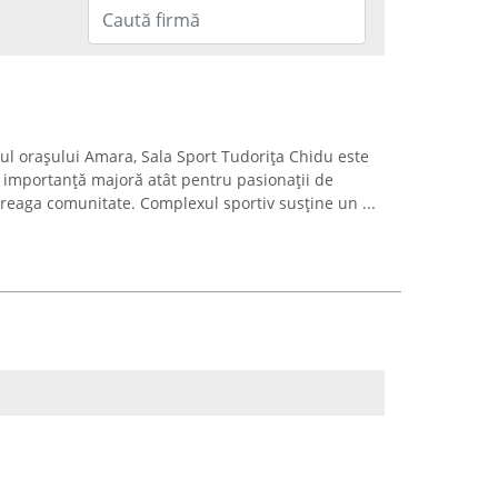
trul orașului Amara, Sala Sport Tudorița Chidu este
 importanță majoră atât pentru pasionații de
 întreaga comunitate. Complexul sportiv susține un ...