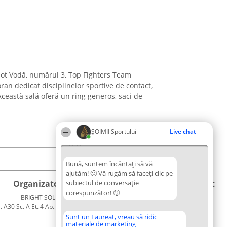
spot Vodă, numărul 3, Top Fighters Team
an dedicat disciplinelor sportive de contact,
Această sală oferă un ring generos, saci de
ȘOIMII Sportului
Live chat
12:11
Bună, suntem încântați să vă
ajutăm! 🙂 Vă rugăm să faceți clic pe
Organizator Ranking
subiectul de conversație
Plebiscyt
Contact
corespunzător! 🙂
BRIGHT SOLUTIONS BR SRL
Câștigătorii
Contact
. A30 Sc. A Et. 4 Ap. 13 Cod 061952
Lista
București
Tuturor
Sunt un Laureat, vreau să ridic
materiale de marketing
CUI 36737675
Laureaților