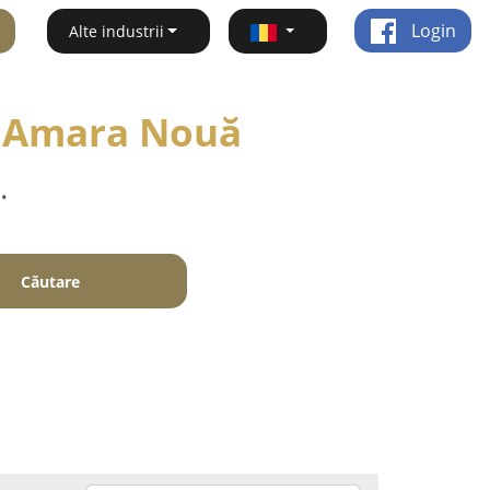
Login
Alte industrii
 - Amara Nouă
.
Căutare