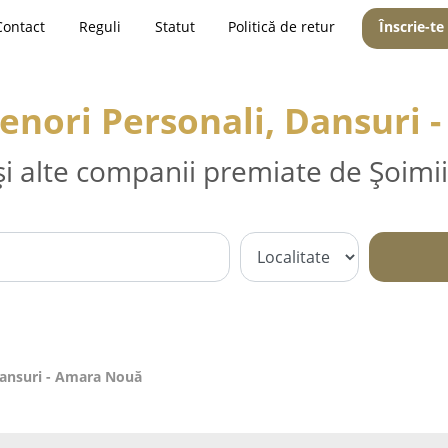
Contact
Reguli
Statut
Politică de retur
Înscrie-te
renori Personali, Dansuri
și alte companii premiate de Șoimii
 Dansuri - Amara Nouă