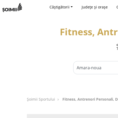
Câștigătorii
Județe și orașe
Fitness, Ant
Șoimii Sportului
Fitness, Antrenori Personali,