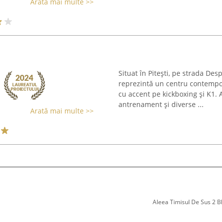
Arată mai multe >>
Situat în Pitești, pe strada De
reprezintă un centru contempor
cu accent pe kickboxing și K1. 
antrenament și diverse ...
Arată mai multe >>
Aleea Timisul De Sus 2 Bl