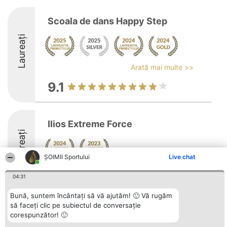
Scoala de dans Happy Step
Laureați
Arată mai multe >>
9.1
Ilios Extreme Force
Laureați
ȘOIMII Sportului
Live chat
04:31
Bună, suntem încântați să vă ajutăm! 🙂 Vă rugăm
să faceți clic pe subiectul de conversație
Organizator Ranking
Plebiscyt
Contact
corespunzător! 🙂
BRIGHT SOLUTIONS BR SRL
Câștigătorii
Contact
Aleea Timisul De Sus 2 Bl. A30
Lista Tuturor