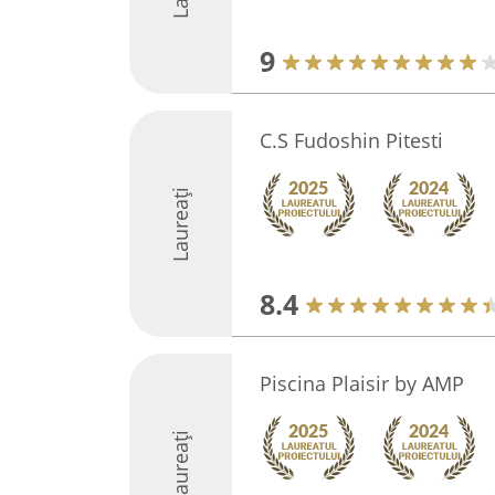
9
C.S Fudoshin Pitesti
Laureați
8.4
Piscina Plaisir by AMP
Laureați