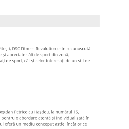
itești, DSC Fitness Revolution este recunoscută
și apreciate săli de sport din zonă,
i de sport, cât și celor interesați de un stil de
a Bogdan Petriceicu Hașdeu, la numărul 15,
 pentru o abordare atentă și individualizată în
rul oferă un mediu conceput astfel încât orice