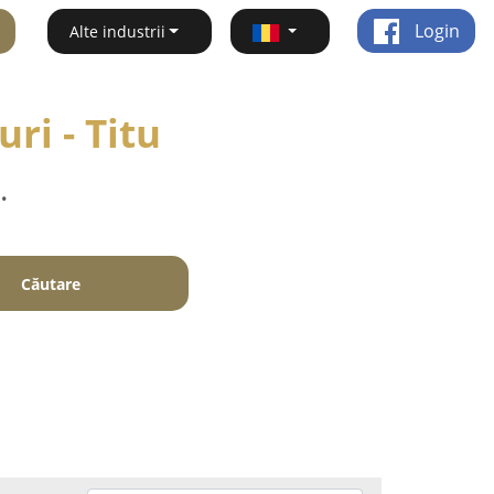
Login
Alte industrii
ri - Titu
.
Căutare