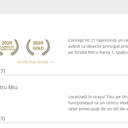
Concept Fit 21 reprezintă un ce
având ca obiectiv principal prom
pe Strada Petru Rareș 1, spațiul 
Arată mai multe >>
27)
tru Miu
Localizată în orașul Titu, pe S
funcționează ca un centru moder
celor preocupați de un stil de v
37)