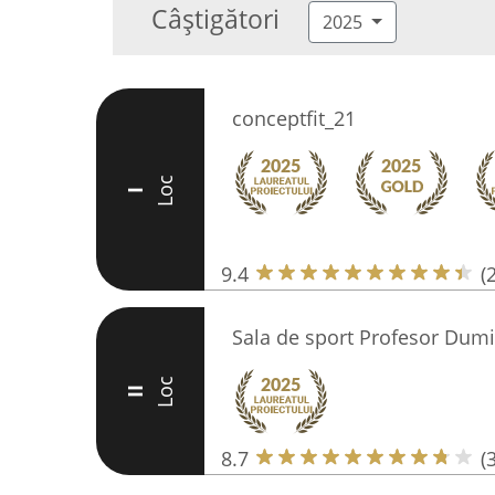
Câștigători
2025
conceptfit_21
Loc
I
9.4
(
Sala de sport Profesor Dumi
Loc
II
8.7
(