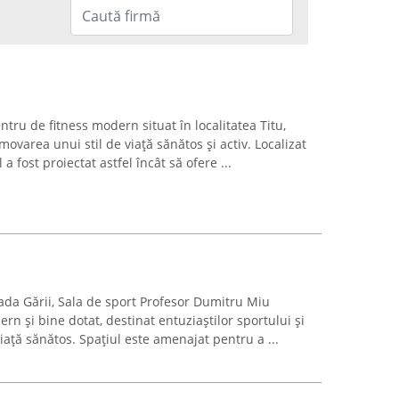
ntru de fitness modern situat în localitatea Titu,
ovarea unui stil de viață sănătos și activ. Localizat
a fost proiectat astfel încât să ofere ...
trada Gării, Sala de sport Profesor Dumitru Miu
n și bine dotat, destinat entuziaștilor sportului și
iață sănătos. Spațiul este amenajat pentru a ...