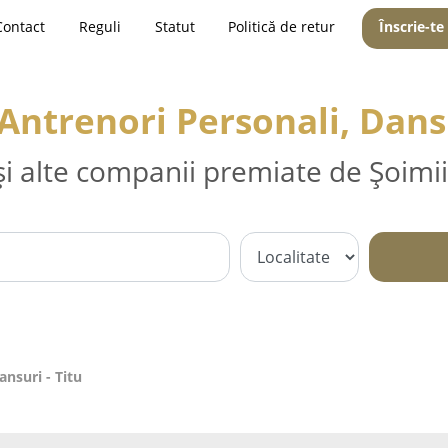
Contact
Reguli
Statut
Politică de retur
Înscrie-te
 Antrenori Personali, Dansu
și alte companii premiate de Șoimii
ansuri - Titu