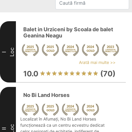
Balet in Urziceni by Scoala de balet
Geanina Neagu
Loc
I
Arată mai multe >>
10.0
(70)
No Bi Land Horses
Localizat în Afumați, No Bi Land Horses
funcționează ca un centru ecvestru dedicat
Loc
II
celor pasionați de echitație, indiferent de