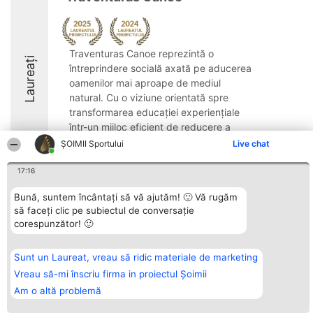
Traventuras Canoe reprezintă o
Laureați
întreprindere socială axată pe aducerea
oamenilor mai aproape de mediul
natural. Cu o viziune orientată spre
transformarea educației experiențiale
într-un mijloc eficient de reducere a
sărăciei, organizația sprijină ...
ȘOIMII Sportului
Live chat
8.7
17:16
Bună, suntem încântați să vă ajutăm! 🙂 Vă rugăm
să faceți clic pe subiectul de conversație
Organizator Ranking
Plebiscyt
Contact
corespunzător! 🙂
BRIGHT SOLUTIONS BR SRL
Câștigătorii
Contact
Aleea Timisul De Sus 2 Bl. A30
Lista Tuturor
Sc. A Et. 4 Ap. 13 Cod 061952
Laureaților
Sunt un Laureat, vreau să ridic materiale de marketing
București
Reguli
CUI 36737675
Statut
Vreau să-mi înscriu firma in proiectul Șoimii
tel: +40 770 990 492
Politica de
Am o altă problemă
confidențialitate