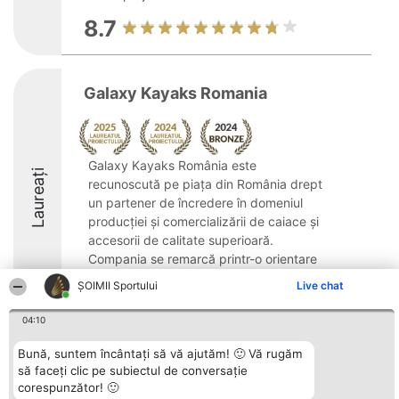
8.7
Galaxy Kayaks Romania
Galaxy Kayaks România este
Laureați
recunoscută pe piața din România drept
un partener de încredere în domeniul
producției și comercializării de caiace și
accesorii de calitate superioară.
Compania se remarcă printr-o orientare
clară către cerințele ...
ȘOIMII Sportului
Live chat
8.8
04:10
Bună, suntem încântați să vă ajutăm! 🙂 Vă rugăm
să faceți clic pe subiectul de conversație
Organizator Ranking
Plebiscyt
Contact
corespunzător! 🙂
BRIGHT SOLUTIONS BR SRL
Câștigătorii
Contact