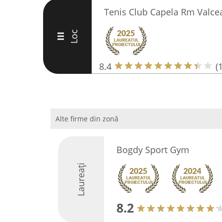
Tenis Club Capela Rm Valce
Loc
III
8.4
(
Alte firme din zonă
Bogdy Sport Gym
Laureați
8.2