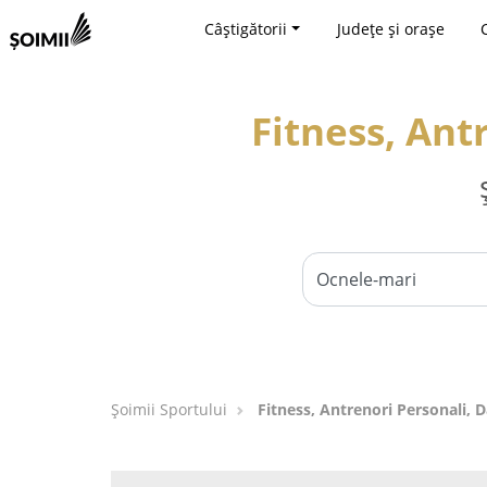
Câștigătorii
Județe și orașe
Fitness, Ant
Șoimii Sportului
Fitness, Antrenori Personali, 