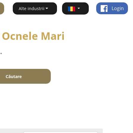
Login
Alte industrii
- Ocnele Mari
.
Căutare