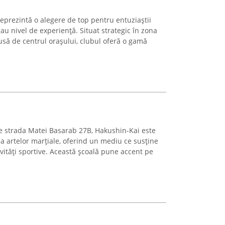
eprezintă o alegere de top pentru entuziaștii
sau nivel de experiență. Situat strategic în zona
dusă de centrul orașului, clubul oferă o gamă
e strada Matei Basarab 27B, Hakushin-Kai este
a artelor marțiale, oferind un mediu ce susține
vități sportive. Această școală pune accent pe