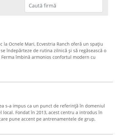
sc la Ocnele Mari, Ecvestria Ranch oferă un spațiu
 se îndepărteze de rutina zilnică și să regăsească o
. Ferma îmbină armonios confortul modern cu
ea s-a impus ca un punct de referință în domeniul
vel local. Fondat în 2013, acest centru a introdus în
are pune accent pe antrenamentele de grup,