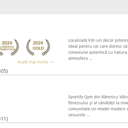
Localizată într-un decor pitore
ideal pentru cei care doresc să
conexiune autentică cu natura
atmosfera ...
Arată mai multe >>
505)
Sportify Gym din Râmnicu Vâlc
fitnessului și al sănătății la ni
comunitate un model modern c
sesiunile ...
611)