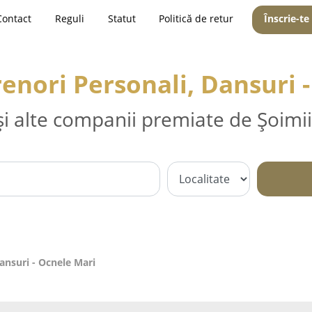
Contact
Reguli
Statut
Politică de retur
Înscrie-te
renori Personali, Dansuri 
și alte companii premiate de Șoimii
Dansuri - Ocnele Mari