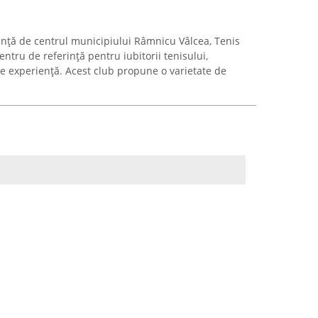
tanță de centrul municipiului Râmnicu Vâlcea, Tenis
tru de referință pentru iubitorii tenisului,
de experiență. Acest club propune o varietate de