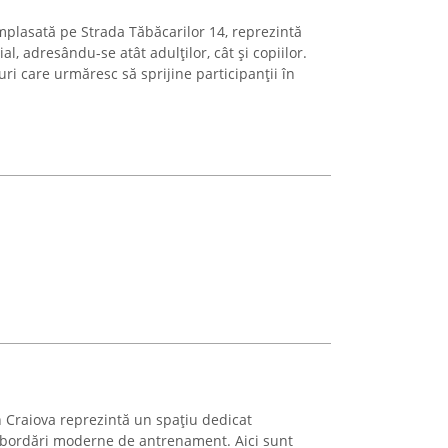
mplasată pe Strada Tăbăcarilor 14, reprezintă
l, adresându-se atât adulților, cât și copiilor.
uri care urmăresc să sprijine participanții în
n Craiova reprezintă un spațiu dedicat
n abordări moderne de antrenament. Aici sunt