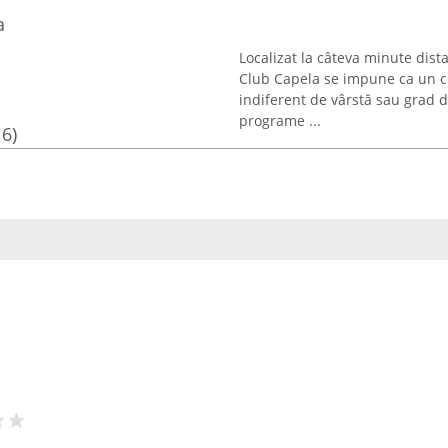
a
Localizat la câteva minute dis
Club Capela se impune ca un cen
indiferent de vârstă sau grad 
programe ...
16)