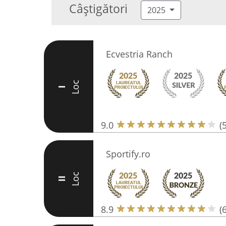
Câștigători
2025
Ecvestria Ranch
Loc
I
9.0
(
Sportify.ro
Loc
II
8.9
(