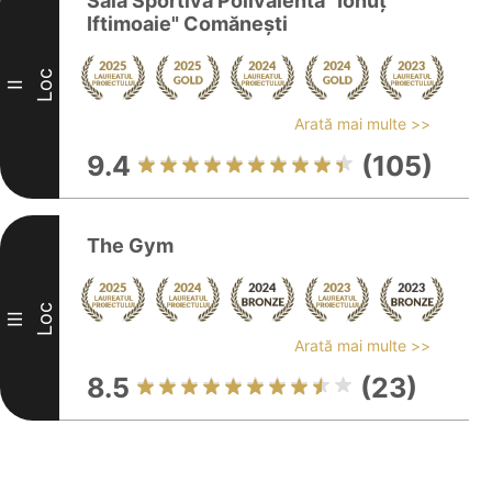
Sala Sportivă Polivalentă "Ionuţ
Iftimoaie" Comăneşti
Loc
II
Arată mai multe >>
9.4
(105)
The Gym
Loc
III
Arată mai multe >>
8.5
(23)