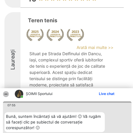
Teren tenis
Arată mai multe >>
Laureați
Situat pe Strada Delfinului din Dancu,
Iași, complexul sportiv oferă iubitorilor
de tenis o experiență de joc de calitate
superioară. Acest spațiu dedicat
tenisului se distinge prin facilități
moderne, proiectate să satisfacă
cerințele variate ale ...
ȘOIMII Sportului
Live chat
8.8
07:55
Bună, suntem încântați să vă ajutăm! 🙂 Vă rugăm
să faceți clic pe subiectul de conversație
Organizator Ranking
Plebiscyt
Contact
corespunzător! 🙂
BRIGHT SOLUTIONS BR SRL
Câștigătorii
Contact
Aleea Timisul De Sus 2 Bl. A30
Lista Tuturor