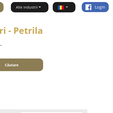
Login
Alte industrii
i - Petrila
.
Căutare