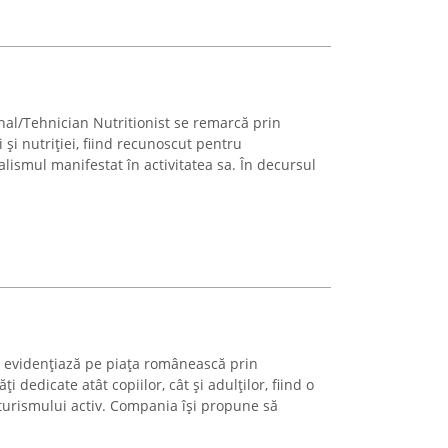
al/Tehnician Nutritionist se remarcă prin
 și nutriției, fiind recunoscut pentru
alismul manifestat în activitatea sa. În decursul
evidențiază pe piața românească prin
ți dedicate atât copiilor, cât și adulților, fiind o
 turismului activ. Compania își propune să