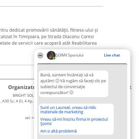
tru dedicat promovării sănătății, fitness-ului și
ocalizat în Timișoara, pe Strada Diaconu Coresi
etate de servicii care acoperă atât Reabilitarea
ȘOIMII Sportului
Live chat
11:34
Bună, suntem încântați să vă
ajutăm! 🙂 Vă rugăm să faceți clic pe
Organizator Ranking
subiectul de conversație
Plebiscyt
Contact
corespunzător! 🙂
BRIGHT SOLUTIONS BR SRL
Câștigătorii
Contact
. A30 Sc. A Et. 4 Ap. 13 Cod 061952
Lista
București
Tuturor
Sunt un Laureat, vreau să ridic
materiale de marketing
CUI 36737675
Laureaților
tel: +40 770 990 492
Reguli
Vreau să-mi înscriu firma in proiectul
Șoimii
Statut
Politica de
Am o altă problemă
confidențialitate