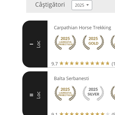
Câștigători
2025
Carpathian Horse Trekking
Loc
I
9.7
(
Balta Serbanesti
Loc
II
9.1
(