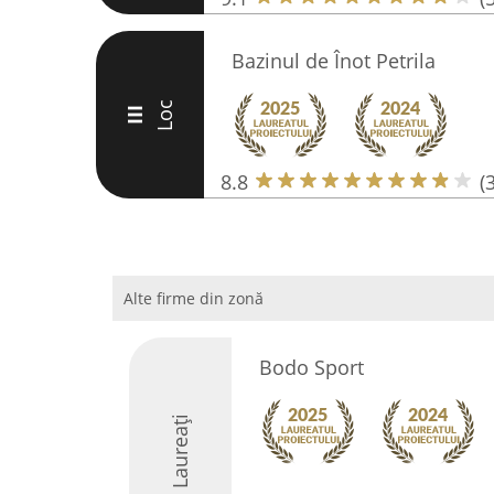
Bazinul de Înot Petrila
Loc
III
8.8
(
Alte firme din zonă
Bodo Sport
Laureați