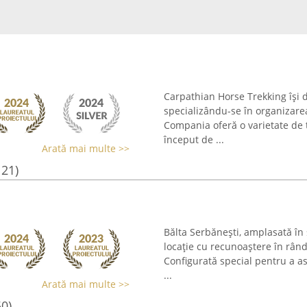
Carpathian Horse Trekking își d
specializându-se în organizare
Compania oferă o varietate de t
început de ...
Arată mai multe >>
121)
Bălta Serbănești, amplasată în 
locație cu recunoaștere în rând
Configurată special pentru a a
...
Arată mai multe >>
50)