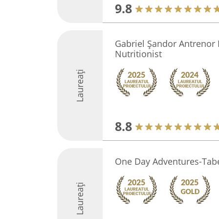
9.8
Gabriel Șandor Antrenor 
Nutritionist
Laureați
8.8
One Day Adventures-Tab
Laureați