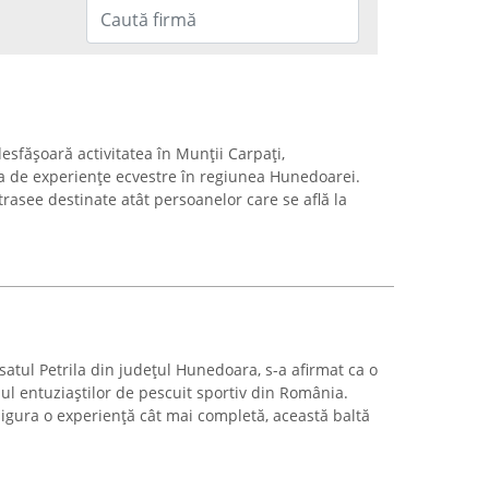
esfășoară activitatea în Munții Carpați,
a de experiențe ecvestre în regiunea Hunedoarei.
rasee destinate atât persoanelor care se află la
satul Petrila din județul Hunedoara, s-a afirmat ca o
ul entuziaștilor de pescuit sportiv din România.
sigura o experiență cât mai completă, această baltă