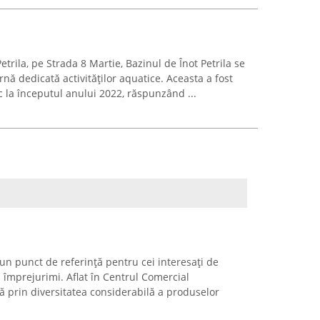
trila, pe Strada 8 Martie, Bazinul de Înot Petrila se
rnă dedicată activităților aquatice. Aceasta a fost
c la începutul anului 2022, răspunzând ...
un punct de referință pentru cei interesați de
i împrejurimi. Aflat în Centrul Comercial
ă prin diversitatea considerabilă a produselor