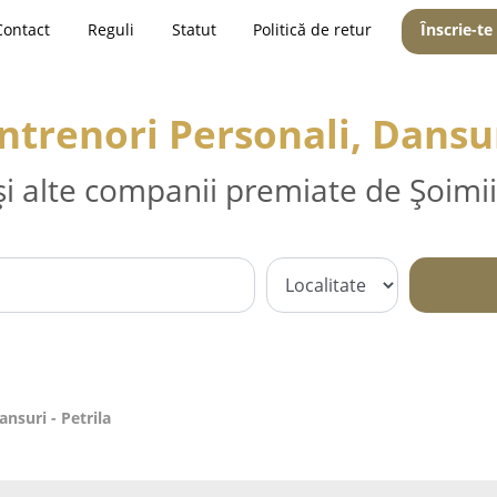
Contact
Reguli
Statut
Politică de retur
Înscrie-te
ntrenori Personali, Dansur
și alte companii premiate de Șoimii
ansuri - Petrila