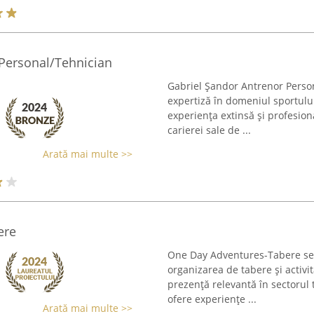
Personal/Tehnician
Gabriel Șandor Antrenor Person
expertiză în domeniul sportului
experiența extinsă și profesion
carierei sale de ...
Arată mai multe >>
ere
One Day Adventures-Tabere se 
organizarea de tabere și activită
prezență relevantă în sectorul
ofere experiențe ...
Arată mai multe >>