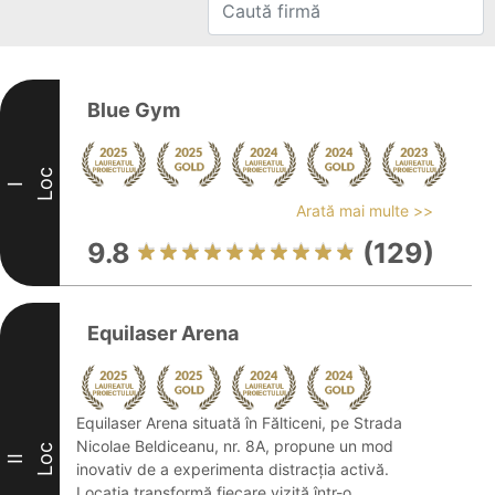
Blue Gym
Loc
I
Arată mai multe >>
9.8
(129)
Equilaser Arena
Equilaser Arena situată în Fălticeni, pe Strada
Nicolae Beldiceanu, nr. 8A, propune un mod
Loc
II
inovativ de a experimenta distracția activă.
Locația transformă fiecare vizită într-o