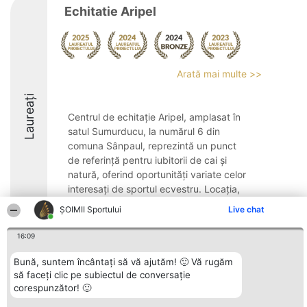
Echitatie Aripel
Arată mai multe >>
Laureați
Centrul de echitație Aripel, amplasat în
satul Sumurducu, la numărul 6 din
comuna Sânpaul, reprezintă un punct
de referință pentru iubitorii de cai și
natură, oferind oportunități variate celor
interesați de sportul ecvestru. Locația,
dedicată ...
ȘOIMII Sportului
Live chat
8.8
16:09
Bună, suntem încântați să vă ajutăm! 🙂 Vă rugăm
să faceți clic pe subiectul de conversație
Organizator Ranking
Plebiscyt
Contact
corespunzător! 🙂
BRIGHT SOLUTIONS BR SRL
Câștigătorii
Contact
Aleea Timisul De Sus 2 Bl. A30
Lista Tuturor