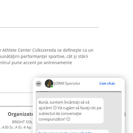
e Athlete Center Csíkszereda se definește ca un
nătățirii performanței sportive, cât și stării
Centrul pune accent pe antrenamente
ȘOIMII Sportului
Live chat
04:43
Bună, suntem încântați să vă
ajutăm! 🙂 Vă rugăm să faceți clic pe
Organizator Ranking
subiectul de conversație
Plebiscyt
Contact
corespunzător! 🙂
BRIGHT SOLUTIONS BR SRL
Câștigătorii
Contact
. A30 Sc. A Et. 4 Ap. 13 Cod 061952
Lista
București
Tuturor