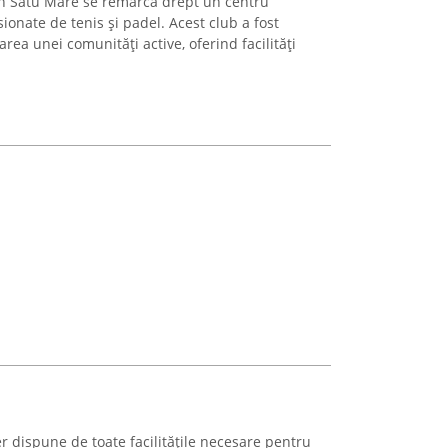
in Satu Mare se remarcă drept un centru
ionate de tenis și padel. Acest club a fost
rea unei comunități active, oferind facilități
r dispune de toate facilitățile necesare pentru