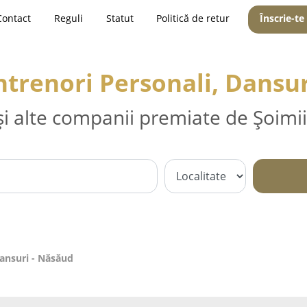
Contact
Reguli
Statut
Politică de retur
Înscrie-te
ntrenori Personali, Dansu
și alte companii premiate de Șoimii
Dansuri - Năsăud