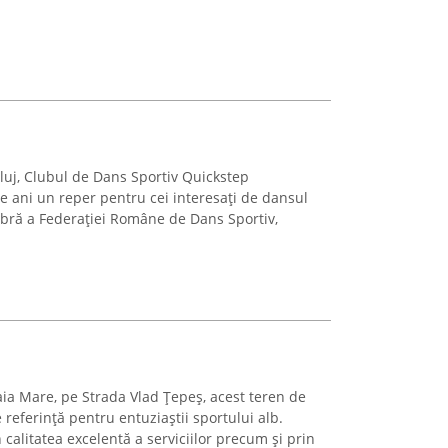
Cluj, Clubul de Dans Sportiv Quickstep
e ani un reper pentru cei interesați de dansul
mbră a Federației Române de Dans Sportiv,
aia Mare, pe Strada Vlad Țepeș, acest teren de
 referință pentru entuziaștii sportului alb.
 calitatea excelentă a serviciilor precum și prin