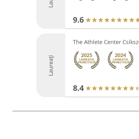
9.6
The Athlete Center Csíks
Laureați
8.4