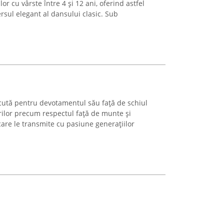
or cu vârste între 4 și 12 ani, oferind astfel
ersul elegant al dansului clasic. Sub
ută pentru devotamentul său față de schiul
rilor precum respectul față de munte și
care le transmite cu pasiune generațiilor