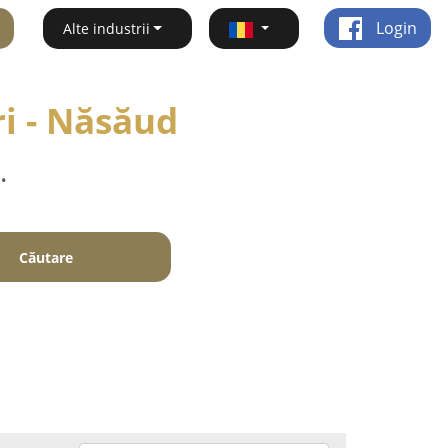
Login
Alte industrii
ri - Năsăud
.
Căutare