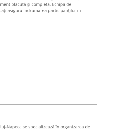
ament plăcută și completă. Echipa de
icați asigură îndrumarea participanților în
Cluj-Napoca se specializează în organizarea de