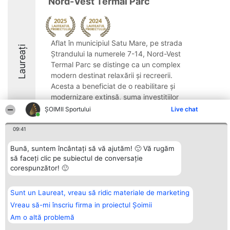
Nord-Vest Termal Parc
Aflat în municipiul Satu Mare, pe strada
Laureați
Ștrandului la numerele 7-14, Nord-Vest
Termal Parc se distinge ca un complex
modern destinat relaxării și recreerii.
Acesta a beneficiat de o reabilitare și
modernizare extinsă, suma investițiilor
depășind ...
ȘOIMII Sportului
Live chat
8
09:41
Bună, suntem încântați să vă ajutăm! 🙂 Vă rugăm
să faceți clic pe subiectul de conversație
Organizator Ranking
Plebiscyt
Contact
corespunzător! 🙂
BRIGHT SOLUTIONS BR SRL
Câștigătorii
Contact
Aleea Timisul De Sus 2 Bl. A30
Lista Tuturor
Sc. A Et. 4 Ap. 13 Cod 061952
Laureaților
Sunt un Laureat, vreau să ridic materiale de marketing
București
Reguli
CUI 36737675
Statut
Vreau să-mi înscriu firma in proiectul Șoimii
tel: +40 770 990 492
Politica de
Am o altă problemă
confidențialitate