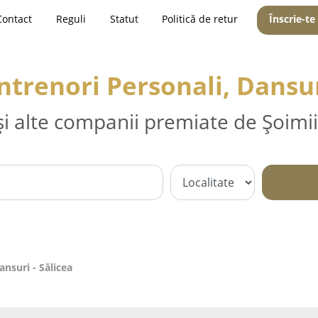
Contact
Reguli
Statut
Politică de retur
Înscrie-te
ntrenori Personali, Dansur
și alte companii premiate de Șoimii
ansuri - Sălicea