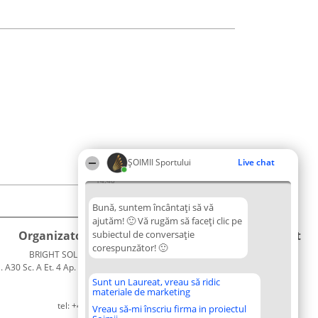
ȘOIMII Sportului
Live chat
14:48
Bună, suntem încântați să vă
ajutăm! 🙂 Vă rugăm să faceți clic pe
Organizator Ranking
subiectul de conversație
Plebiscyt
Contact
corespunzător! 🙂
BRIGHT SOLUTIONS BR SRL
Câștigătorii
Contact
. A30 Sc. A Et. 4 Ap. 13 Cod 061952
Lista
București
Tuturor
Sunt un Laureat, vreau să ridic
materiale de marketing
CUI 36737675
Laureaților
tel: +40 770 990 492
Reguli
Vreau să-mi înscriu firma in proiectul