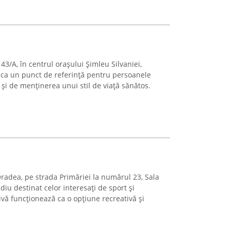
 43/A, în centrul orașului Șimleu Silvaniei,
 ca un punct de referință pentru persoanele
e și de menținerea unui stil de viață sănătos.
Oradea, pe strada Primăriei la numărul 23, Sala
u destinat celor interesați de sport și
ivă funcționează ca o opțiune recreativă și