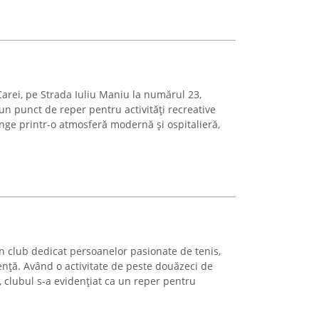
arei, pe Strada Iuliu Maniu la numărul 23,
n punct de reper pentru activități recreative
tinge printr-o atmosferă modernă și ospitalieră,
n club dedicat persoanelor pasionate de tenis,
ență. Având o activitate de peste douăzeci de
e, clubul s-a evidențiat ca un reper pentru