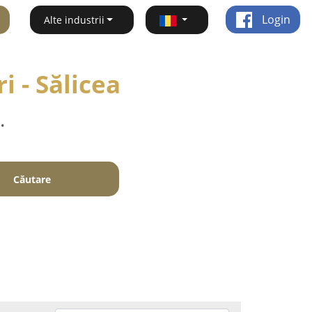
Login
Alte industrii
i - Sălicea
.
Căutare