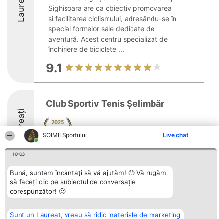
Laureați
Sighisoara are ca obiectiv promovarea
și facilitarea ciclismului, adresându-se în
special formelor sale dedicate de
aventură. Acest centru specializat de
închiriere de biciclete ...
9.1
Club Sportiv Tenis Șelimbăr
Laureați
ȘOIMII Sportului
Live chat
8.4
10:03
Bună, suntem încântați să vă ajutăm! 🙂 Vă rugăm
să faceți clic pe subiectul de conversație
Organizator Ranking
Plebiscyt
Contact
corespunzător! 🙂
BRIGHT SOLUTIONS BR SRL
Câștigătorii
Contact
Aleea Timisul De Sus 2 Bl. A30
Lista Tuturor
Sc. A Et. 4 Ap. 13 Cod 061952
Laureaților
Sunt un Laureat, vreau să ridic materiale de marketing
București
Reguli