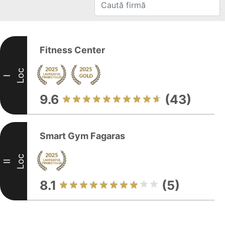
Fitness Center
Loc
I
9.6
(43)
Smart Gym Fagaras
Loc
II
8.1
(5)