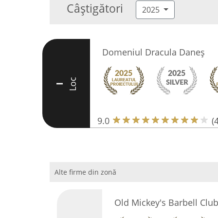
Câștigători
2025
Domeniul Dracula Daneș
Loc
I
9.0
(
Alte firme din zonă
Old Mickey's Barbell Clu