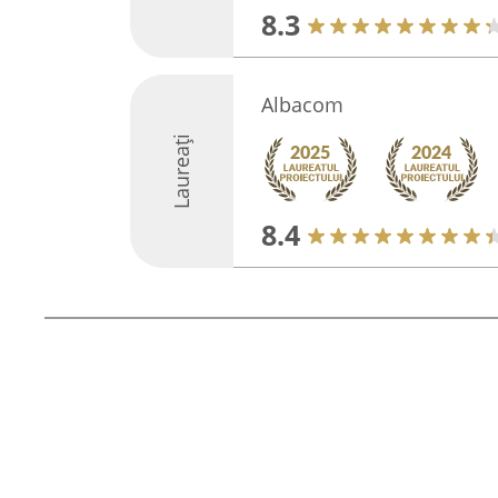
8.3
Albacom
Laureați
8.4