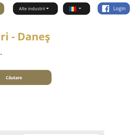
Login
Alte industrii
ri - Daneş
.
Căutare