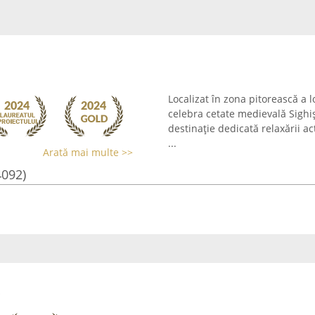
Localizat în zona pitorească a l
celebra cetate medievală Sigh
destinație dedicată relaxării a
...
Arată mai multe >>
4092)
b