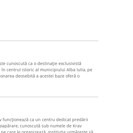
ste cunoscută ca o destinație exclusivistă
 în centrul istoric al municipiului Alba Iulia, pe
ionarea deosebită a acestei baze oferă o
 funcționează ca un centru dedicat predării
utoapărare, cunoscută sub numele de Krav
 pe care le organizează, instituția urmărește să