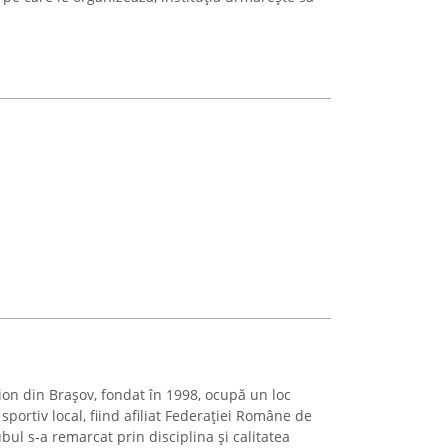
ion din Brașov, fondat în 1998, ocupă un loc
portiv local, fiind afiliat Federației Române de
bul s-a remarcat prin disciplina și calitatea