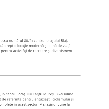
escu numărul 80, în centrul orașului Blaj,
ă drept o locație modernă și plină de viață,
 pentru activități de recreere și divertisment
, în centrul orașului Târgu Mureș, BikeOnline
de referință pentru entuziaștii ciclismului și
complete în acest sector. Magazinul pune la