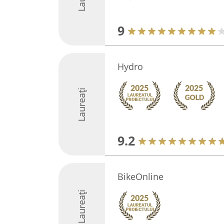
9
Hydro
Laureați
9.2
BikeOnline
Laureați