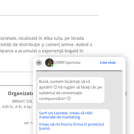
rietate, localizată în Alba Iulia, pe Strada
tivități de distribuție și comerț online. Având o
ompania a acumulat o experiență bogată în
ȘOIMII Sportului
Live chat
12:24
Bună, suntem încântați să vă
ajutăm! 🙂 Vă rugăm să faceți clic pe
Organizator Ranking
subiectul de conversație
Plebiscyt
Contact
corespunzător! 🙂
BRIGHT SOLUTIONS BR SRL
Câștigătorii
Contact
. A30 Sc. A Et. 4 Ap. 13 Cod 061952
Lista
București
Tuturor
Sunt un Laureat, vreau să ridic
materiale de marketing
CUI 36737675
Laureaților
tel: +40 770 990 492
Reguli
Vreau să-mi înscriu firma in proiectul
Șoimii
Statut
Politica de