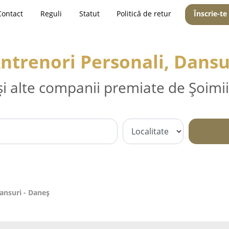
Contact
Reguli
Statut
Politică de retur
Înscrie-te
Antrenori Personali, Dansu
și alte companii premiate de Șoimii
Dansuri - Daneş