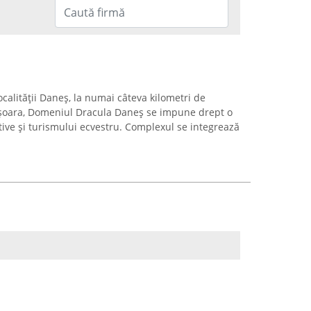
ocalității Daneș, la numai câteva kilometri de
ișoara, Domeniul Dracula Daneș se impune drept o
ctive și turismului ecvestru. Complexul se integrează