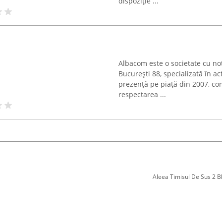
dispoziție ...
Albacom este o societate cu noto
București 88, specializată în ac
prezență pe piață din 2007, c
respectarea ...
Aleea Timisul De Sus 2 Bl