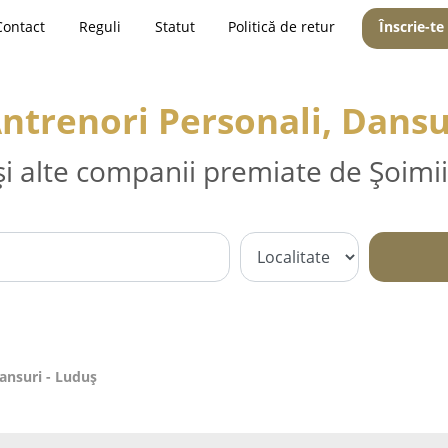
Contact
Reguli
Statut
Politică de retur
Înscrie-te
Antrenori Personali, Dansu
și alte companii premiate de Șoimii
Dansuri - Luduş