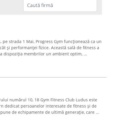
uș, pe strada 1 Mai, Progress Gym funcționează ca un
cât și performanței fizice. Această sală de fitness a
a dispoziția membrilor un ambient optim, ...
orului numărul 10, 18 Gym Fitness Club Ludus este
 dedicat persoanelor interesate de fitness și de
dispune de echipamente de ultimă generație, care ...