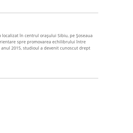
localizat în centrul orașului Sibiu, pe Șoseaua
orientare spre promovarea echilibrului între
 în anul 2015, studioul a devenit cunoscut drept