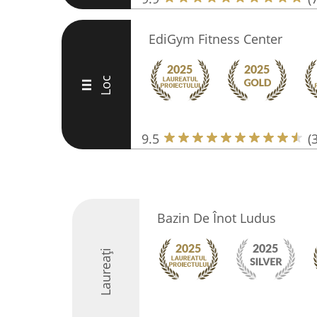
EdiGym Fitness Center
Loc
III
9.5
(
Bazin De Înot Ludus
Laureați