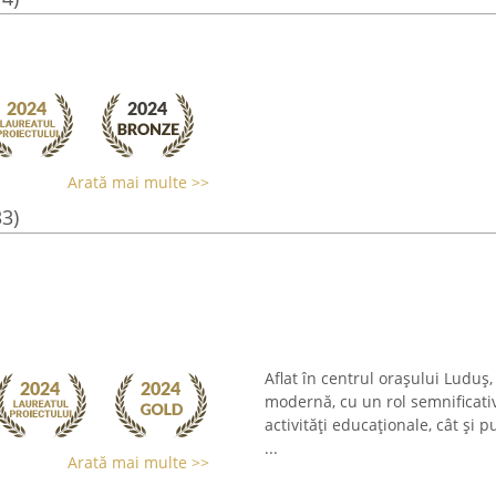
Arată mai multe >>
33)
Aflat în centrul orașului Luduș
modernă, cu un rol semnificativ 
activități educaționale, cât și 
...
Arată mai multe >>