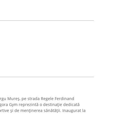
Târgu Mureș, pe strada Regele Ferdinand
Agora Gym reprezintă o destinație dedicată
portive și de menținerea sănătății. Inaugurat la