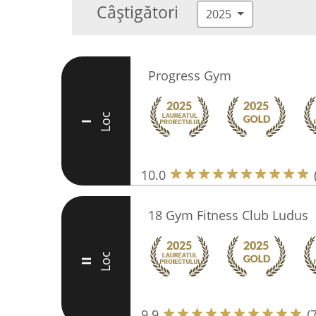
Câștigători
2025
Progress Gym
Loc
I
10.0
18 Gym Fitness Club Ludus
Loc
II
9.9
(