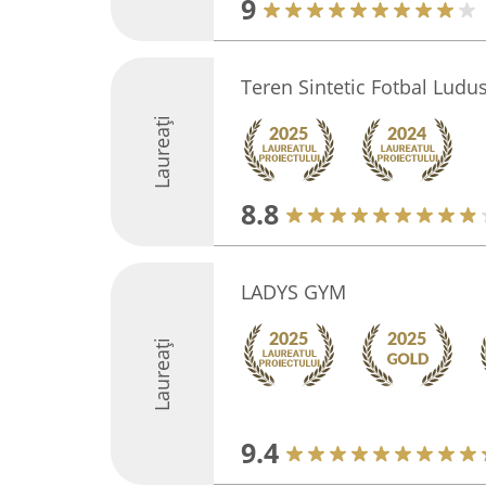
9
Teren Sintetic Fotbal Ludu
Laureați
8.8
LADYS GYM
Laureați
9.4