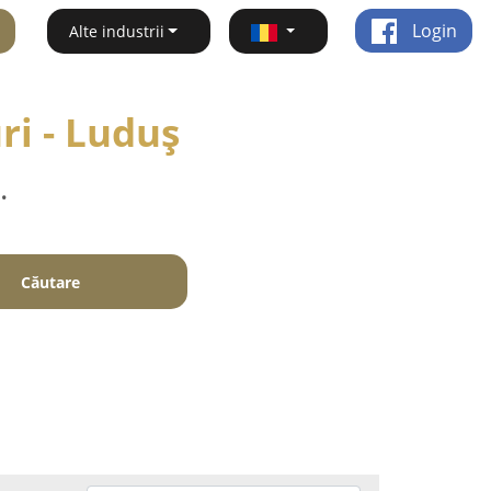
Login
Alte industrii
ri - Luduş
.
Căutare