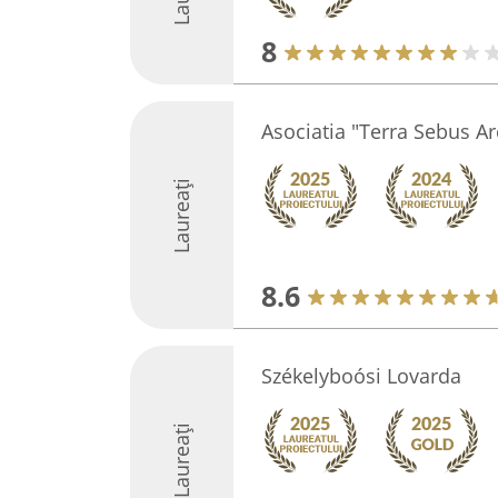
8
Asociatia "Terra Sebus Ar
Laureați
8.6
Székelyboósi Lovarda
Laureați