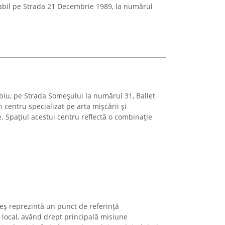
abil pe Strada 21 Decembrie 1989, la numărul
biu, pe Strada Someșului la numărul 31, Ballet
 centru specializat pe arta mișcării și
e. Spațiul acestui centru reflectă o combinație
ș reprezintă un punct de referință
i local, având drept principală misiune