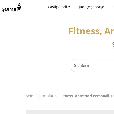
Câștigătorii
Județe și orașe
Fitness, A
Șoimii Sportului
Fitness, Antrenori Personali, D