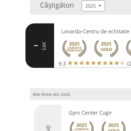
Câștigători
2025
Lovarda-Centru de echitatie
Loc
I
9.3
(
Alte firme din zonă
Gym Center Cugir