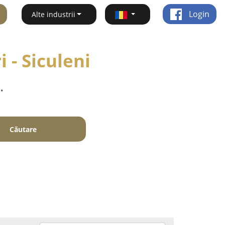
Login
Alte industrii
 - Siculeni
.
Căutare