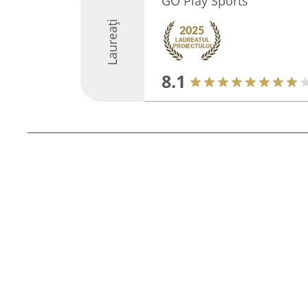
GO Play Sports
Laureați
8.1