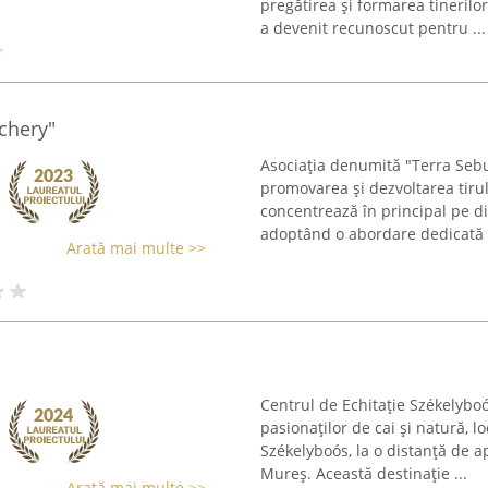
pregătirea și formarea tinerilor
a devenit recunoscut pentru ...
chery"
Asociația denumită "Terra Sebu
promovarea și dezvoltarea tirul
concentrează în principal pe dis
adoptând o abordare dedicată .
Arată mai multe >>
Centrul de Echitație Székelybo
pasionaților de cai și natură, lo
Székelyboós, la o distanță de a
Mureș. Această destinație ...
Arată mai multe >>