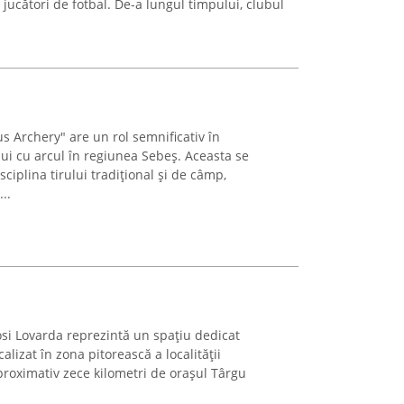
 jucători de fotbal. De-a lungul timpului, clubul
s Archery" are un rol semnificativ în
ui cu arcul în regiunea Sebeș. Aceasta se
ciplina tirului tradițional și de câmp,
..
ósi Lovarda reprezintă un spațiu dedicat
calizat în zona pitorească a localității
proximativ zece kilometri de orașul Târgu