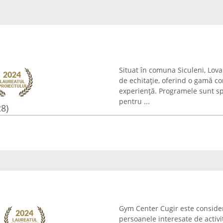
Situat în comuna Siculeni, Lov
de echitație, oferind o gamă co
experiență. Programele sunt spe
pentru ...
28)
Gym Center Cugir este consider
persoanele interesate de activi