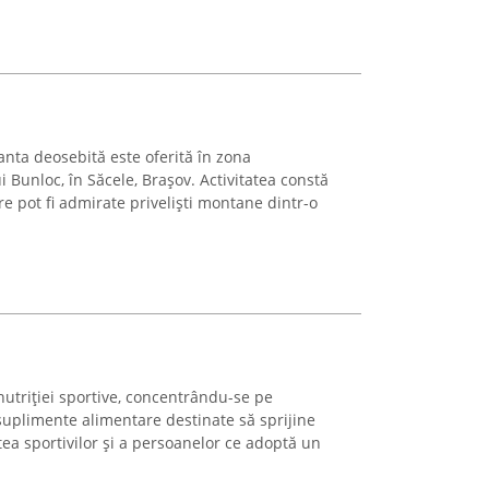
nta deosebită este oferită în zona
ui Bunloc, în Săcele, Brașov. Activitatea constă
re pot fi admirate priveliști montane dintr-o
utriției sportive, concentrându-se pe
suplimente alimentare destinate să sprijine
tea sportivilor și a persoanelor ce adoptă un