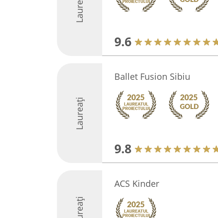
Laureați
9.6
Ballet Fusion Sibiu
Laureați
9.8
ACS Kinder
Laureați