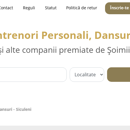
Contact
Reguli
Statut
Politică de retur
Înscrie-te
ntrenori Personali, Dansuri
și alte companii premiate de Șoimii
ansuri - Siculeni