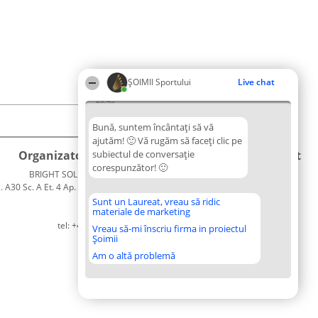
ȘOIMII Sportului
Live chat
20:43
Bună, suntem încântați să vă
ajutăm! 🙂 Vă rugăm să faceți clic pe
Organizator Ranking
subiectul de conversație
Plebiscyt
Contact
corespunzător! 🙂
BRIGHT SOLUTIONS BR SRL
Câștigătorii
Contact
. A30 Sc. A Et. 4 Ap. 13 Cod 061952
Lista
București
Tuturor
Sunt un Laureat, vreau să ridic
materiale de marketing
CUI 36737675
Laureaților
tel: +40 770 990 492
Reguli
Vreau să-mi înscriu firma in proiectul
Șoimii
Statut
Politica de
Am o altă problemă
confidențialitate