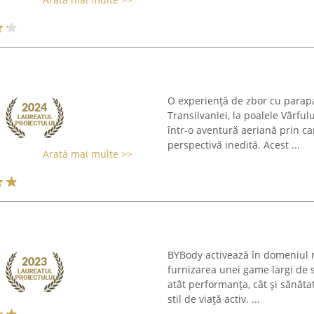
O experiență de zbor cu parapa
Transilvaniei, la poalele Vârful
într-o aventură aeriană prin ca
perspectivă inedită. Acest ...
Arată mai multe >>
BYBody activează în domeniul n
furnizarea unei game largi de 
atât performanța, cât și sănăta
stil de viață activ. ...