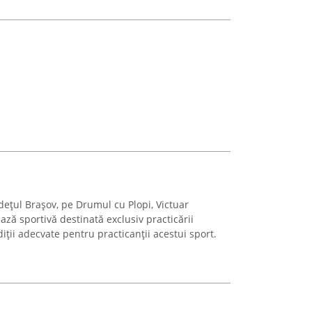
udețul Brașov, pe Drumul cu Plopi, Victuar
ză sportivă destinată exclusiv practicării
iții adecvate pentru practicanții acestui sport.