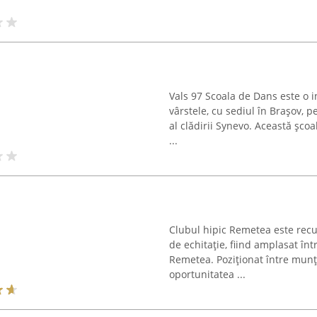
Vals 97 Scoala de Dans este o i
vârstele, cu sediul în Brașov, pe
al clădirii Synevo. Această școa
...
Clubul hipic Remetea este recu
de echitație, fiind amplasat în
Remetea. Poziționat între munți
oportunitatea ...