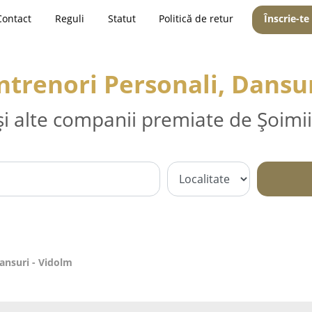
Contact
Reguli
Statut
Politică de retur
Înscrie-te
ntrenori Personali, Dansu
și alte companii premiate de Șoimii
Dansuri - Vidolm