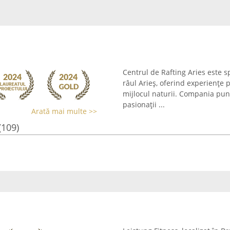
Centrul de Rafting Aries este sp
râul Arieș, oferind experiențe
mijlocul naturii. Compania pune
pasionații ...
Arată mai multe >>
(109)