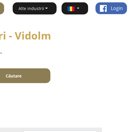
Login
Alte industrii
ri - Vidolm
.
Căutare