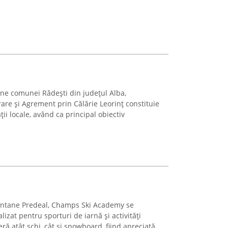
ține comunei Rădești din județul Alba,
are și Agrement prin Călărie Leorinț constituie
ii locale, având ca principal obiectiv
montane Predeal, Champs Ski Academy se
izat pentru sporturi de iarnă și activități
ă atât schi, cât și snowboard, fiind apreciată