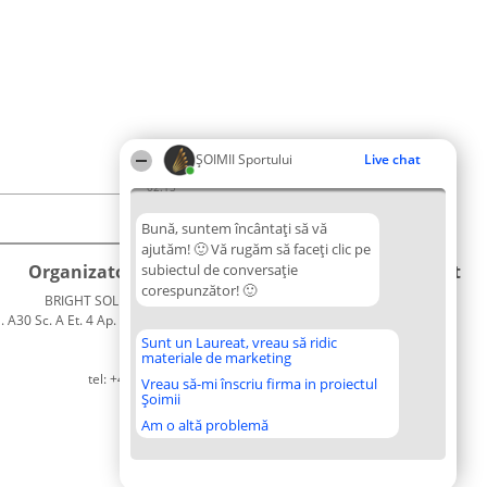
ȘOIMII Sportului
Live chat
02:15
Bună, suntem încântați să vă
ajutăm! 🙂 Vă rugăm să faceți clic pe
Organizator Ranking
subiectul de conversație
Plebiscyt
Contact
corespunzător! 🙂
BRIGHT SOLUTIONS BR SRL
Câștigătorii
Contact
. A30 Sc. A Et. 4 Ap. 13 Cod 061952
Lista
București
Tuturor
Sunt un Laureat, vreau să ridic
materiale de marketing
CUI 36737675
Laureaților
tel: +40 770 990 492
Reguli
Vreau să-mi înscriu firma in proiectul
Șoimii
Statut
Politica de
Am o altă problemă
confidențialitate