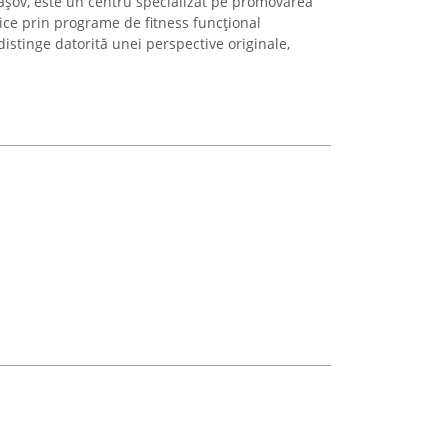
Brașov, este un centru specializat pe promovarea
zice prin programe de fitness funcțional
distinge datorită unei perspective originale,