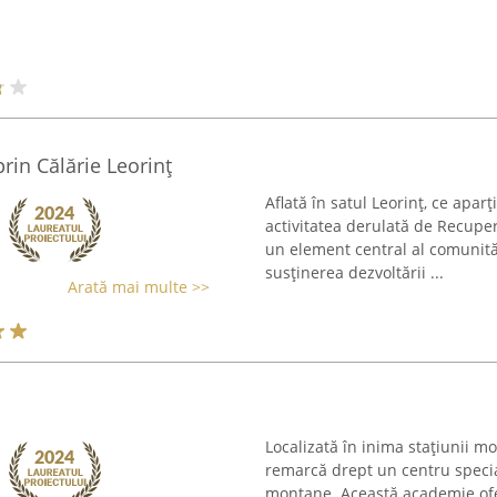
rin Călărie Leorinț
Aflată în satul Leorinț, ce apar
activitatea derulată de Recuper
un element central al comunităț
susținerea dezvoltării ...
Arată mai multe >>
Localizată în inima stațiunii 
remarcă drept un centru special
montane. Această academie ofer