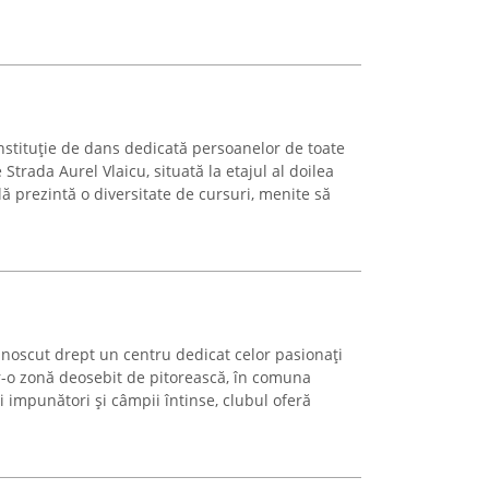
nstituție de dans dedicată persoanelor de toate
 Strada Aurel Vlaicu, situată la etajul al doilea
lă prezintă o diversitate de cursuri, menite să
noscut drept un centru dedicat celor pasionați
tr-o zonă deosebit de pitorească, în comuna
 impunători și câmpii întinse, clubul oferă