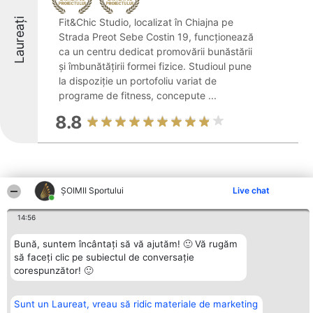
Laureați
Fit&Chic Studio, localizat în Chiajna pe
Strada Preot Sebe Costin 19, funcționează
ca un centru dedicat promovării bunăstării
și îmbunătățirii formei fizice. Studioul pune
la dispoziție un portofoliu variat de
programe de fitness, concepute ...
8.8
ȘOIMII Sportului
Live chat
Alte firme din zonă
14:56
Bună, suntem încântați să vă ajutăm! 🙂 Vă rugăm
să faceți clic pe subiectul de conversație
Organizator Ranking
Plebiscyt
Contact
corespunzător! 🙂
BRIGHT SOLUTIONS BR SRL
Câștigătorii
Contact
Aleea Timisul De Sus 2 Bl. A30
Lista Tuturor
Sc. A Et. 4 Ap. 13 Cod 061952
Laureaților
Sunt un Laureat, vreau să ridic materiale de marketing
București
Reguli