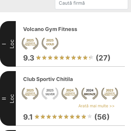
Volcano Gym Fitness
Loc
I
9.3
(27)
Club Sportiv Chitila
Loc
II
Arată mai multe >>
9.1
(56)