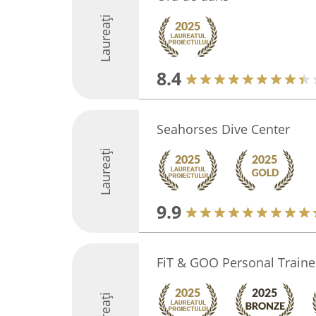
Laureați
8.4
Seahorses Dive Center
Laureați
9.9
FiT & GOO Personal Traine
Laureați