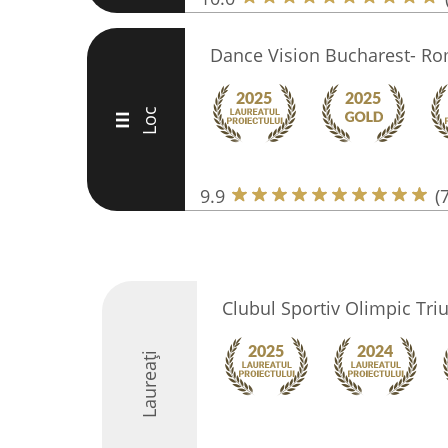
Dance Vision Bucharest- Ro
Loc
III
9.9
(
Clubul Sportiv Olimpic Tri
Laureați