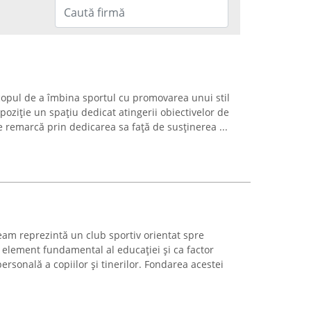
copul de a îmbina sportul cu promovarea unui stil
poziție un spațiu dedicat atingerii obiectivelor de
 remarcă prin dedicarea sa față de susținerea ...
am reprezintă un club sportiv orientat spre
element fundamental al educației și ca factor
rsonală a copiilor și tinerilor. Fondarea acestei