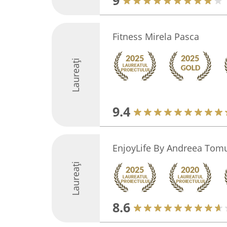
9
Fitness Mirela Pasca
Laureați
9.4
EnjoyLife By Andreea Tom
Laureați
8.6