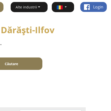
Login
Alte industrii
 Dărăşti-Ilfov
.
Căutare