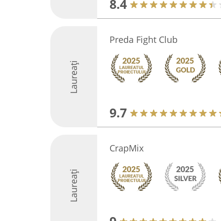
8.4
Preda Fight Club
Laureați
9.7
CrapMix
Laureați