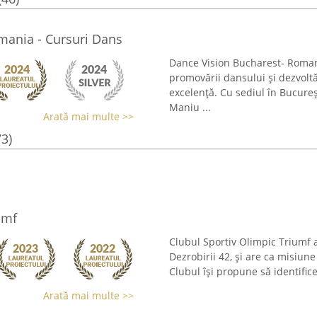
mania - Cursuri Dans
Dance Vision Bucharest- Roman
promovării dansului și dezvolt
excelență. Cu sediul în Bucureșt
Maniu ...
Arată mai multe >>
73)
umf
Clubul Sportiv Olimpic Triumf a
Dezrobirii 42, și are ca misiun
Clubul își propune să identifice
Arată mai multe >>