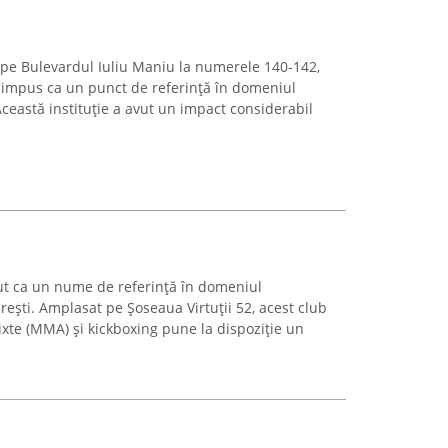
, pe Bulevardul Iuliu Maniu la numerele 140-142,
 impus ca un punct de referință în domeniul
Această instituție a avut un impact considerabil
ut ca un nume de referință în domeniul
rești. Amplasat pe Șoseaua Virtuții 52, acest club
ixte (MMA) și kickboxing pune la dispoziție un