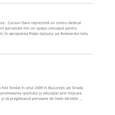
ia - Cursuri Dans reprezintă un centru dedicat
ării personale într-un spațiu conceput pentru
i, în apropierea Pieței Gorjului, pe Bulevardul Iuliu
 fost fondat în anul 2009 în București, pe Strada
e promovarea sportului și educației prin mișcare.
 și să pregătească persoane de toate vârstele ...