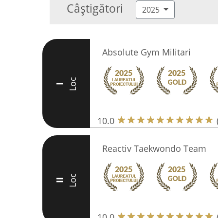
Câștigători
2025
Absolute Gym Militari
Loc
I
10.0
Reactiv Taekwondo Team
Loc
II
10.0