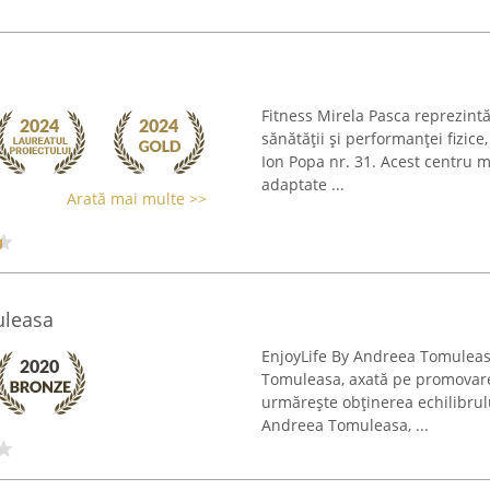
Fitness Mirela Pasca reprezintă
sănătății și performanței fizice
Ion Popa nr. 31. Acest centru m
adaptate ...
Arată mai multe >>
uleasa
EnjoyLife By Andreea Tomuleas
Tomuleasa, axată pe promovarea
urmărește obținerea echilibrulu
Andreea Tomuleasa, ...