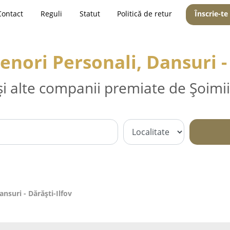
Contact
Reguli
Statut
Politică de retur
Înscrie-te
enori Personali, Dansuri -
și alte companii premiate de Șoimii
ansuri - Dărăşti-Ilfov