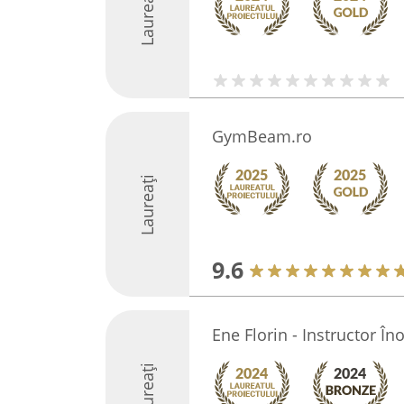
Laureați
GymBeam.ro
Laureați
9.6
Ene Florin - Instructor Îno
Laureați