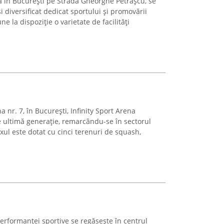
tă în București pe Strada Gheorghe Petrașcu, se
 diversificat dedicat sportului și promovării
une la dispoziție o varietate de facilități
a nr. 7, în București, Infinity Sport Arena
e ultimă generație, remarcându-se în sectorul
ul este dotat cu cinci terenuri de squash,
performanței sportive se regăsește în centrul