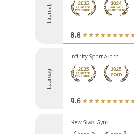
Laureați
8.8
Infinity Sport Arena
Laureați
9.6
New Start Gym