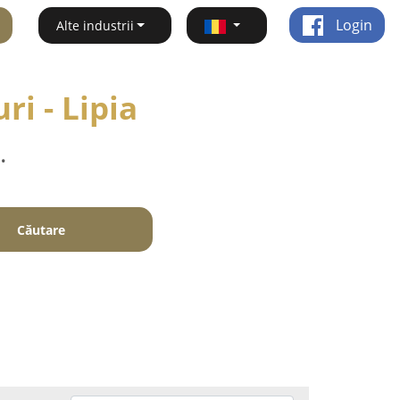
Login
Alte industrii
ri - Lipia
.
Căutare