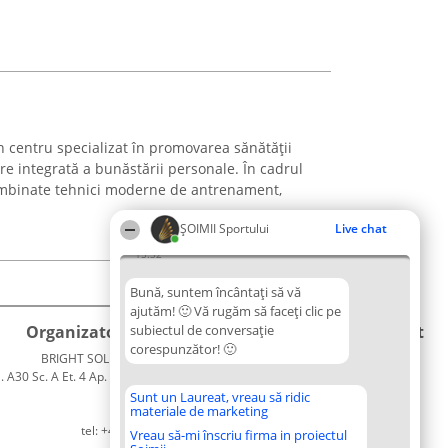
n centru specializat în promovarea sănătății
are integrată a bunăstării personale. În cadrul
t îmbinate tehnici moderne de antrenament,
ȘOIMII Sportului
Live chat
15:32
Bună, suntem încântați să vă
ajutăm! 🙂 Vă rugăm să faceți clic pe
Organizator Ranking
subiectul de conversație
Plebiscyt
Contact
corespunzător! 🙂
BRIGHT SOLUTIONS BR SRL
Câștigătorii
Contact
. A30 Sc. A Et. 4 Ap. 13 Cod 061952
Lista
București
Tuturor
Sunt un Laureat, vreau să ridic
materiale de marketing
CUI 36737675
Laureaților
tel: +40 770 990 492
Reguli
Vreau să-mi înscriu firma in proiectul