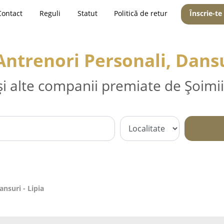
Contact
Reguli
Statut
Politică de retur
Înscrie-te
Antrenori Personali, Dansu
și alte companii premiate de Șoimii
ansuri - Lipia