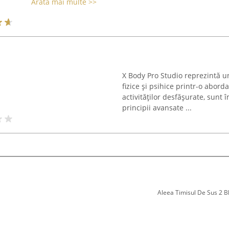
Arată mai multe >>
X Body Pro Studio reprezintă u
fizice și psihice printr-o abord
activităților desfășurate, sun
principii avansate ...
Aleea Timisul De Sus 2 Bl