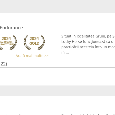
- Endurance
Situat în localitatea Gruiu, pe
Lucky Horse funcționează ca un
practicării acesteia într-un mod
în ...
Arată mai multe >>
122)