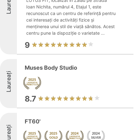
Laureați
LOTUS FIT, localizat în Zalău pe Strada
Ioan Nichita, numărul 4, Etajul 1, este
recunoscut ca un centru de referință pentru
cei interesați de activități fizice și
menținerea unui stil de viață sănătos. Acest
centru pune la dispoziție o varietate ...
9
Muses Body Studio
Laureați
8.7
FT60'
Laureați