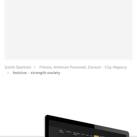
Șoimii Sportului
Fitness, Antrenori Personali, Dansuri - Cluj-Napoca
Invictus - strength society