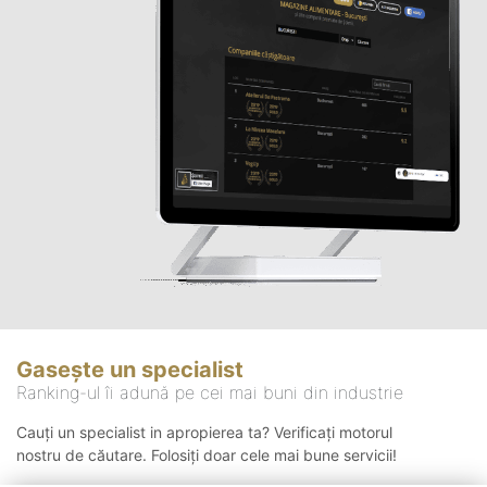
Gasește un specialist
Ranking-ul îi adună pe cei mai buni din industrie
Cauți un specialist in apropierea ta? Verificați motorul
nostru de căutare. Folosiți doar cele mai bune servicii!