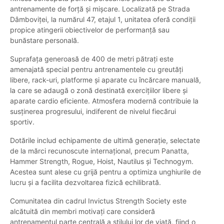
antrenamente de forță și mișcare. Localizată pe Strada
Dâmboviței, la numărul 47, etajul 1, unitatea oferă condiții
propice atingerii obiectivelor de performanță sau
bunăstare personală.
Suprafața generoasă de 400 de metri pătrați este
amenajată special pentru antrenamentele cu greutăți
libere, rack-uri, platforme și aparate cu încărcare manuală,
la care se adaugă o zonă destinată exercițiilor libere și
aparate cardio eficiente. Atmosfera modernă contribuie la
susținerea progresului, indiferent de nivelul fiecărui
sportiv.
Dotările includ echipamente de ultimă generație, selectate
de la mărci recunoscute internațional, precum Panatta,
Hammer Strength, Rogue, Hoist, Nautilus și Technogym.
Acestea sunt alese cu grijă pentru a optimiza unghiurile de
lucru și a facilita dezvoltarea fizică echilibrată.
Comunitatea din cadrul Invictus Strength Society este
alcătuită din membri motivați care consideră
antrenamentul parte centrală a stilului lor de viață, fiind o