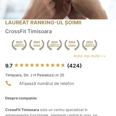
LAUREAT RANKING-UL ȘOIMII
CrossFit Timisoara
Arată mai multe >>
9.7
(424)
Timişoara, Str. J H Pestalozzi nr 20
Afișează numărul de telefon
Despre companie:
CrossFit Timisoara
este un centru specializat în
antrenamente funcționale, amplasat central în oraș, pe