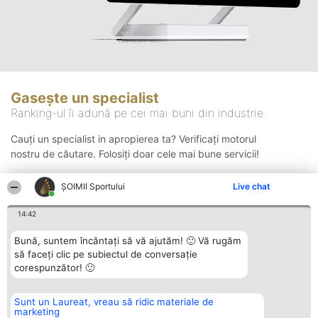
Gasește un specialist
Ranking-ul îi adună pe cei mai buni din industrie
Cauți un specialist in apropierea ta? Verificați motorul
nostru de căutare. Folosiți doar cele mai bune servicii!
ȘOIMII Sportului
Live chat
Căutare
14:42
Bună, suntem încântați să vă ajutăm! 🙂 Vă rugăm
să faceți clic pe subiectul de conversație
corespunzător! 🙂
Sunt un Laureat, vreau să ridic materiale de
Organizator Ranking
Plebiscyt
Contact
marketing
BRIGHT SOLUTIONS BR SRL
Câștigătorii
Contact