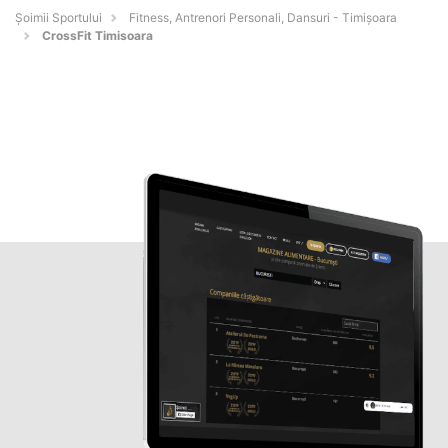
Șoimii Sportului
Fitness, Antrenori Personali, Dansuri - Timişoara
CrossFit Timisoara