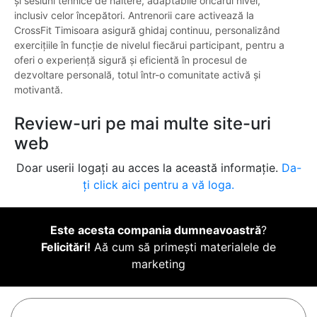
și sesiuni tehnice de haltere, adaptabile oricărui nivel,
inclusiv celor începători. Antrenorii care activează la
CrossFit Timisoara asigură ghidaj continuu, personalizând
exercițiile în funcție de nivelul fiecărui participant, pentru a
oferi o experiență sigură și eficientă în procesul de
dezvoltare personală, totul într-o comunitate activă și
motivantă.
Review-uri pe mai multe site-uri
web
Doar userii logați au acces la această informație.
Da-
ți click aici pentru a vă loga.
Este acesta compania dumneavoastră
?
Felicitări!
Aă cum să primești materialele de
marketing