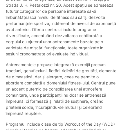
Strada J. H. Pestalozzi nr. 20. Acest spațiu se adresează
tuturor categoriilor de persoane interesate să-și
îmbunătățească nivelul de fitness sau să își dezvolte
performanțele sportive, indiferent de nivelul de experiență
avut anterior. Oferta centrului include programe
diversificate, accentuând dezvoltarea echilibrată a
corpului cu ajutorul unor antrenamente bazate pe o
varietate de mișcări funcționale, toate organizate în
sesiuni cronometrate ori evaluate individual.
Antrenamentele propuse integrează exerciții precum
tracțiuni, genuflexiuni, flotări, ridicări de greutăți, elemente
de gimnastică, dar și alergare, ceea ce permite o
abordare completă a domeniului fitness-ului. Centrul pune
un accent puternic pe consolidarea unei atmosfere
comunitare, unde participanții nu doar se antrenează
împreună, ci formează și relații de susținere, creând
prietenii solide, încurajându-se mutual și celebrând
împreună reușitele.
Programul include clase de tip Workout of the Day (WOD)