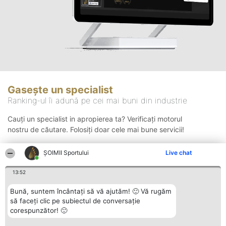
Gasește un specialist
Ranking-ul îi adună pe cei mai buni din industrie
Cauți un specialist in apropierea ta? Verificați motorul
nostru de căutare. Folosiți doar cele mai bune servicii!
ȘOIMII Sportului
Live chat
Căutare
13:52
Bună, suntem încântați să vă ajutăm! 🙂 Vă rugăm
să faceți clic pe subiectul de conversație
corespunzător! 🙂