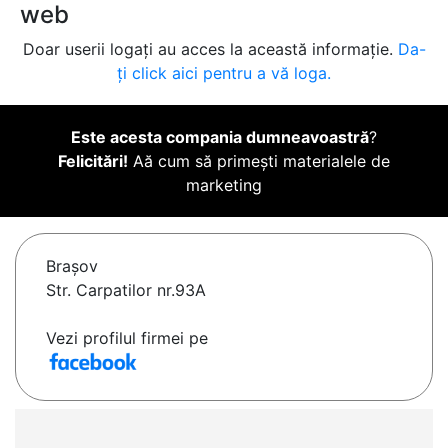
web
Doar userii logați au acces la această informație.
Da-
ți click aici pentru a vă loga.
Este acesta compania dumneavoastră
?
Felicitări!
Aă cum să primești materialele de
marketing
Braşov
Str. Carpatilor nr.93A
Vezi profilul firmei pe