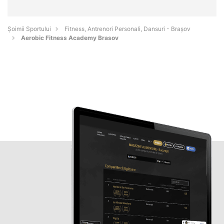
Șoimii Sportului
Fitness, Antrenori Personali, Dansuri - Braşov
Aerobic Fitness Academy Brasov