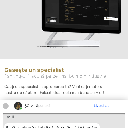
Gasește un specialist
Ranking-ul îi adună pe cei mai buni din industrie
Cauți un specialist in apropierea ta? Verificați motorul
nostru de căutare. Folosiți doar cele mai bune servicii!
ȘOIMII Sportului
Live chat
Căutare
04:11
Bună, suntem încântați să vă ajutăm! 🙂 Vă rugăm