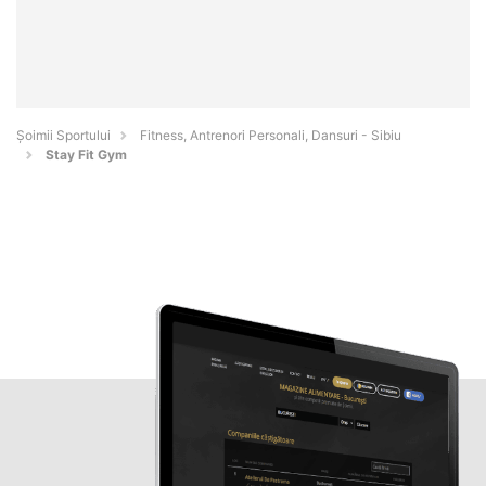
Șoimii Sportului
Fitness, Antrenori Personali, Dansuri - Sibiu
Stay Fit Gym