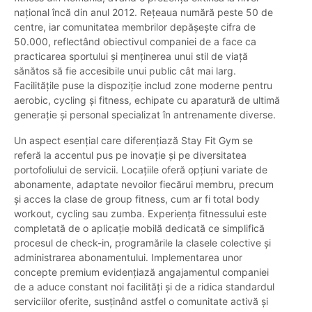
național încă din anul 2012. Rețeaua numără peste 50 de
centre, iar comunitatea membrilor depășește cifra de
50.000, reflectând obiectivul companiei de a face ca
practicarea sportului și menținerea unui stil de viață
sănătos să fie accesibile unui public cât mai larg.
Facilitățile puse la dispoziție includ zone moderne pentru
aerobic, cycling și fitness, echipate cu aparatură de ultimă
generație și personal specializat în antrenamente diverse.
Un aspect esențial care diferențiază Stay Fit Gym se
referă la accentul pus pe inovație și pe diversitatea
portofoliului de servicii. Locațiile oferă opțiuni variate de
abonamente, adaptate nevoilor fiecărui membru, precum
și acces la clase de group fitness, cum ar fi total body
workout, cycling sau zumba. Experiența fitnessului este
completată de o aplicație mobilă dedicată ce simplifică
procesul de check-in, programările la clasele colective și
administrarea abonamentului. Implementarea unor
concepte premium evidențiază angajamentul companiei
de a aduce constant noi facilități și de a ridica standardul
serviciilor oferite, susținând astfel o comunitate activă și