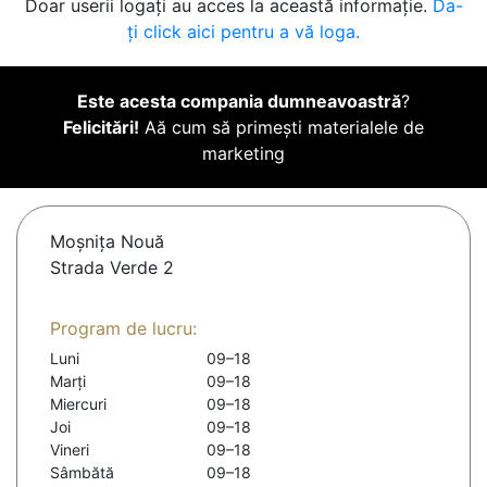
Doar userii logați au acces la această informație.
Da-
ți click aici pentru a vă loga.
Este acesta compania dumneavoastră
?
Felicitări!
Aă cum să primești materialele de
marketing
Moşniţa Nouă
Strada Verde 2
Program de lucru:
Luni
09–18
Marți
09–18
Miercuri
09–18
Joi
09–18
Vineri
09–18
Sâmbătă
09–18