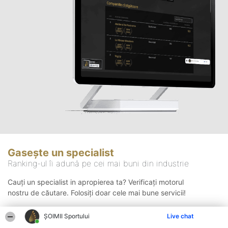
Gasește un specialist
Ranking-ul îi adună pe cei mai buni din industrie
Cauți un specialist in apropierea ta? Verificați motorul
nostru de căutare. Folosiți doar cele mai bune servicii!
ȘOIMII Sportului
Live chat
Căutare