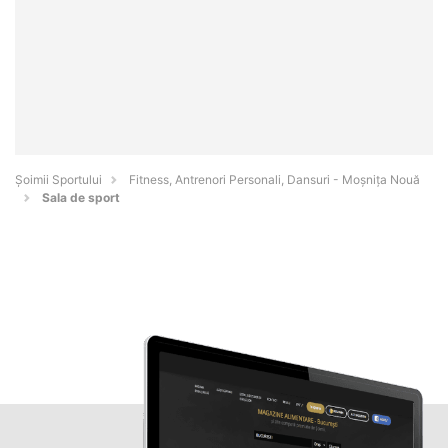
Șoimii Sportului
Fitness, Antrenori Personali, Dansuri - Moşniţa Nouă
Sala de sport