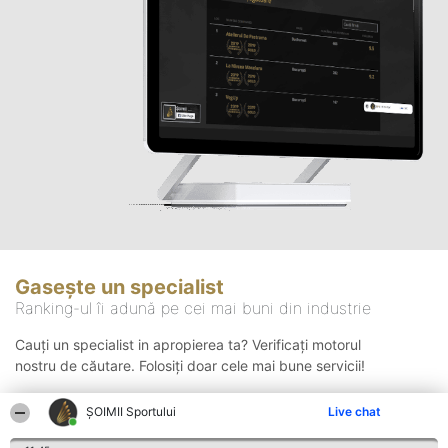
Gasește un specialist
Ranking-ul îi adună pe cei mai buni din industrie
Cauți un specialist in apropierea ta? Verificați motorul
nostru de căutare. Folosiți doar cele mai bune servicii!
ȘOIMII Sportului
Live chat
Căutare