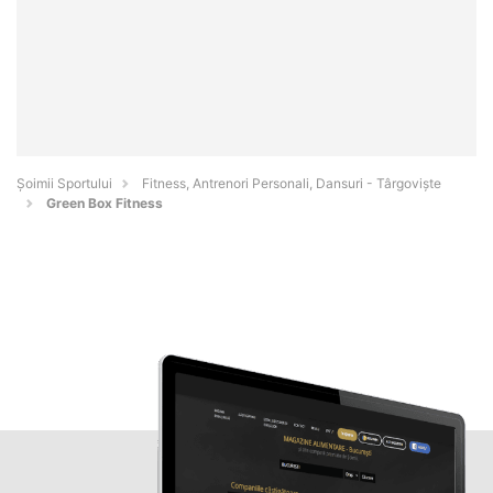
Șoimii Sportului
Fitness, Antrenori Personali, Dansuri - Târgovişte
Green Box Fitness