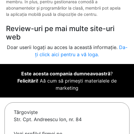
membru. În plus, pentru gestionarea comodă a
abonamentelor și programărilor la clasă, membrii pot apela
la aplicația mobilă pusă la dispoziție de centru.
Review-uri pe mai multe site-uri
web
Doar userii logați au acces la această informație.
Da-
ți click aici pentru a vă loga.
Este acesta compania dumneavoastră
?
Felicitări!
Aă cum să primești materialele de
marketing
Târgovişte
Str. Cpt. Andreescu Ion, nr. 84
Vezi profilul firmei pe