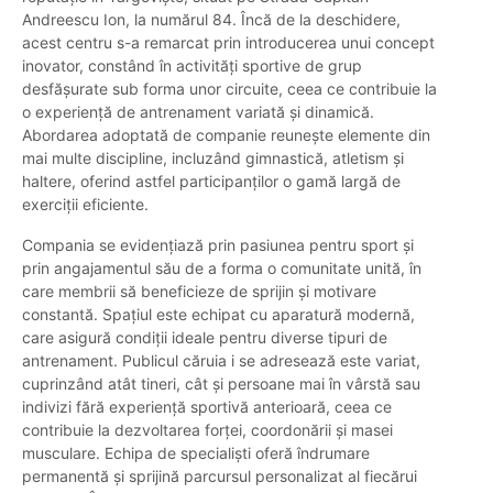
Andreescu Ion, la numărul 84. Încă de la deschidere,
acest centru s-a remarcat prin introducerea unui concept
inovator, constând în activități sportive de grup
desfășurate sub forma unor circuite, ceea ce contribuie la
o experiență de antrenament variată și dinamică.
Abordarea adoptată de companie reunește elemente din
mai multe discipline, incluzând gimnastică, atletism și
haltere, oferind astfel participanților o gamă largă de
exerciții eficiente.
Compania se evidențiază prin pasiunea pentru sport și
prin angajamentul său de a forma o comunitate unită, în
care membrii să beneficieze de sprijin și motivare
constantă. Spațiul este echipat cu aparatură modernă,
care asigură condiții ideale pentru diverse tipuri de
antrenament. Publicul căruia i se adresează este variat,
cuprinzând atât tineri, cât și persoane mai în vârstă sau
indivizi fără experiență sportivă anterioară, ceea ce
contribuie la dezvoltarea forței, coordonării și masei
musculare. Echipa de specialiști oferă îndrumare
permanentă și sprijină parcursul personalizat al fiecărui