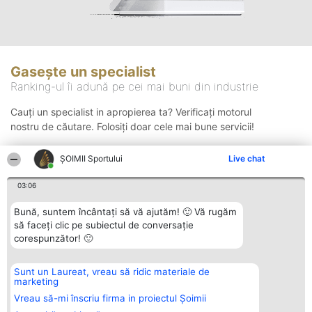
Gasește un specialist
Ranking-ul îi adună pe cei mai buni din industrie
Cauți un specialist in apropierea ta? Verificați motorul
nostru de căutare. Folosiți doar cele mai bune servicii!
ȘOIMII Sportului
Live chat
Căutare
03:06
Bună, suntem încântați să vă ajutăm! 🙂 Vă rugăm
să faceți clic pe subiectul de conversație
corespunzător! 🙂
Sunt un Laureat, vreau să ridic materiale de
Organizator Ranking
Plebiscyt
Contact
marketing
BRIGHT SOLUTIONS BR SRL
Câștigătorii
Contact
Aleea Timisul De Sus 2 Bl. A30
Lista Tuturor
Vreau să-mi înscriu firma in proiectul Șoimii
Sc. A Et. 4 Ap. 13 Cod 061952
Laureaților