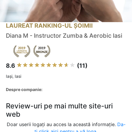
LAUREAT RANKING-UL ȘOIMII
Diana M - Instructor Zumba & Aerobic Iasi
8.6
(11)
Iaşi, Iasi
Despre companie:
Review-uri pe mai multe site-uri
web
Doar userii logați au acces la această informație.
Da-
ți click aici pentru a vă loga.