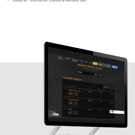
Diana M - Instructor Zumba & Aerobic Iasi