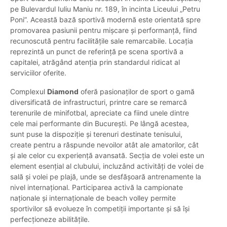
pe Bulevardul Iuliu Maniu nr. 189, în incinta Liceului „Petru
Poni”. Această bază sportivă modernă este orientată spre
promovarea pasiunii pentru mișcare și performanță, fiind
recunoscută pentru facilitățile sale remarcabile. Locația
reprezintă un punct de referință pe scena sportivă a
capitalei, atrăgând atenția prin standardul ridicat al
serviciilor oferite.
Complexul
Diamond
oferă pasionaților de sport o gamă
diversificată de infrastructuri, printre care se remarcă
terenurile de minifotbal, apreciate ca fiind unele dintre
cele mai performante din București. Pe lângă acestea,
sunt puse la dispoziție și terenuri destinate tenisului,
create pentru a răspunde nevoilor atât ale amatorilor, cât
și ale celor cu experiență avansată. Secția de volei este un
element esențial al clubului, incluzând activități de volei de
sală și volei pe plajă, unde se desfășoară antrenamente la
nivel internațional. Participarea activă la campionate
naționale și internaționale de beach volley permite
sportivilor să evolueze în competiții importante și să își
perfecționeze abilitățile.