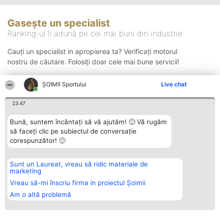
Gasește un specialist
Ranking-ul îi adună pe cei mai buni din industrie
Cauți un specialist in apropierea ta? Verificați motorul
nostru de căutare. Folosiți doar cele mai bune servicii!
ȘOIMII Sportului
Live chat
Căutare
23:47
Bună, suntem încântați să vă ajutăm! 🙂 Vă rugăm
să faceți clic pe subiectul de conversație
corespunzător! 🙂
Sunt un Laureat, vreau să ridic materiale de
Organizator Ranking
Plebiscyt
Contact
marketing
BRIGHT SOLUTIONS BR SRL
Câștigătorii
Contact
Aleea Timisul De Sus 2 Bl. A30
Lista Tuturor
Vreau să-mi înscriu firma in proiectul Șoimii
Sc. A Et. 4 Ap. 13 Cod 061952
Laureaților
Am o altă problemă
București
Reguli
CUI 36737675
Statut
tel: +40 770 990 492
Politica de
confidențialitate