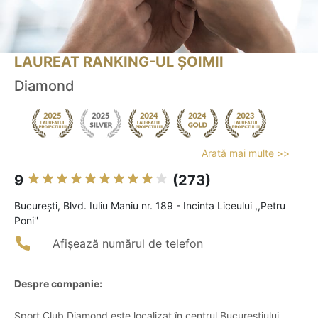
LAUREAT RANKING-UL ȘOIMII
Diamond
Arată mai multe >>
9
(273)
Bucureşti, Blvd. Iuliu Maniu nr. 189 - Incinta Liceului ,,Petru
Poni''
Afișează numărul de telefon
Despre companie:
Sport Club Diamond este localizat în centrul Bucureștiului,