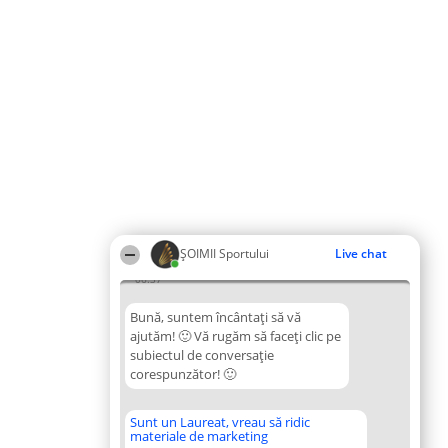
ȘOIMII Sportului
Live chat
06:37
Bună, suntem încântați să vă
ajutăm! 🙂 Vă rugăm să faceți clic pe
subiectul de conversație
corespunzător! 🙂
Sunt un Laureat, vreau să ridic
materiale de marketing