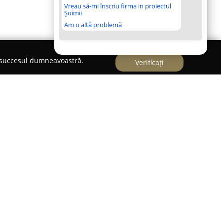
Vreau să-mi înscriu firma in proiectul
Șoimii
Am o altă problemă
e succesul dumneavoastră.
Verificați
entrul orașului Vulcan, pe Bulevardul Mihai
t un spațiu dedicat promovării unui stil de viață
fitness pune la dispoziția comunității locale
trenamentelor eficiente și variate.
ud aparate de fitness și cardio de ultimă
persoane cu diverse niveluri de experiență în