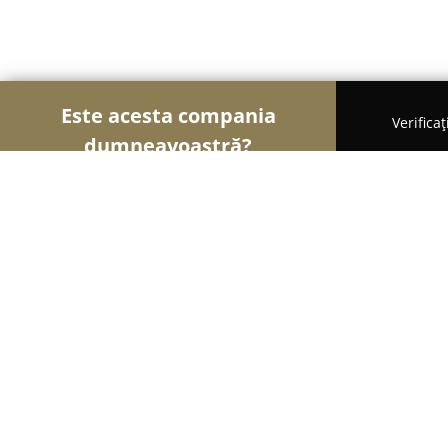
Este acesta compania
Verifica
dumneavoastră?
Șoimii Sportului
Fitness, Antrenori Personali, Da
C.S ProFitness Vulcan
9.5
(71)