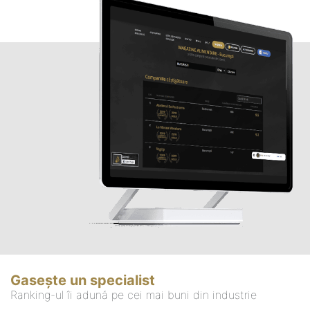
Gasește un specialist
Ranking-ul îi adună pe cei mai buni din industrie