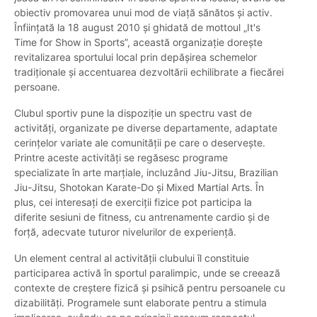
obiectiv promovarea unui mod de viață sănătos și activ.
Înființată la 18 august 2010 și ghidată de mottoul „It's
Time for Show in Sports”, această organizație dorește
revitalizarea sportului local prin depășirea schemelor
tradiționale și accentuarea dezvoltării echilibrate a fiecărei
persoane.
Clubul sportiv pune la dispoziție un spectru vast de
activități, organizate pe diverse departamente, adaptate
cerințelor variate ale comunității pe care o deservește.
Printre aceste activități se regăsesc programe
specializate în arte marțiale, incluzând Jiu-Jitsu, Brazilian
Jiu-Jitsu, Shotokan Karate-Do și Mixed Martial Arts. În
plus, cei interesați de exerciții fizice pot participa la
diferite sesiuni de fitness, cu antrenamente cardio și de
forță, adecvate tuturor nivelurilor de experiență.
Un element central al activității clubului îl constituie
participarea activă în sportul paralimpic, unde se creează
contexte de creștere fizică și psihică pentru persoanele cu
dizabilități. Programele sunt elaborate pentru a stimula