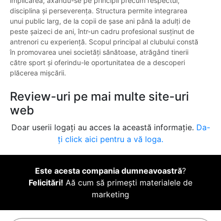
implicarea, axându-se pe principii precum respectul,
disciplina și perseverența. Structura permite integrarea
unui public larg, de la copii de șase ani până la adulți de
peste șaizeci de ani, într-un cadru profesional susținut de
antrenori cu experiență. Scopul principal al clubului constă
în promovarea unei societăți sănătoase, atrăgând tinerii
către sport și oferindu-le oportunitatea de a descoperi
plăcerea mișcării.
Review-uri pe mai multe site-uri
web
Doar userii logați au acces la această informație.
Da-
ți click aici pentru a vă loga.
Este acesta compania dumneavoastră
?
Felicitări!
Aă cum să primești materialele de
marketing