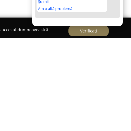
Șoimii
Am o altă problemă
e succesul dumneavoastră.
Verificați
pe Strada Rediu Tatar la numărul 4, în apropierea
ului Proges,
Silver Fit
se distinge ca un spațiu
de activitate fizică și de un mod de viață sănătos.
nceput pentru a oferi condiții optime celor care
area fizică prin antrenamente variate.
ste evidențiat frecvent de către utilizatorii sălii,