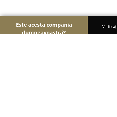
Este acesta compania
Verifica
dumneavoastră?
Șoimii Sportului
Fitness, Antrenori Personali, Dan
Silver Fit
9.1
(29)