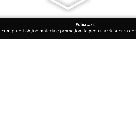
Felicitări!
ți cum puteți obține materiale promoționale pentru a vă bucura d
suri - Iaşi
Silver Fit
Despre companie:
Localizată în municipiul Iași, 
Rondului Păcurari și a magazin
dedicat persoanelor interesate 
Acest centru de fitness este co
Arată mai multe >>
doresc să-și îmbunătățească st
Profesionalismul instructorilor e