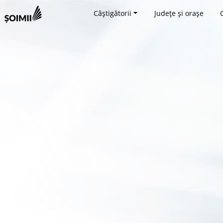
Câștigătorii
Județe și orașe