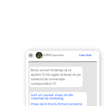
ȘOIMII Sportului
Live chat
03:48
Bună, suntem încântați să vă
ajutăm! 🙂 Vă rugăm să faceți clic pe
subiectul de conversație
corespunzător! 🙂
Sunt un Laureat, vreau să ridic
materiale de marketing
Vreau să-mi înscriu firma in proiectul