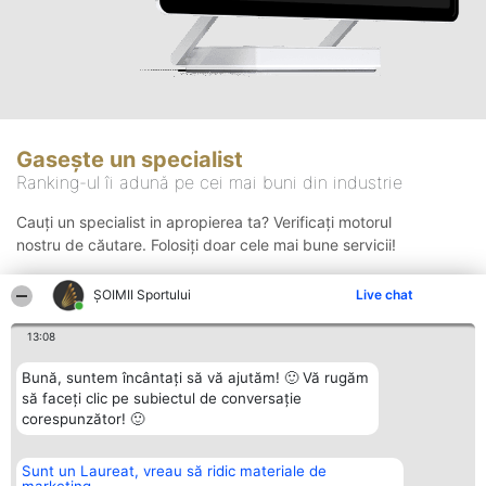
Gasește un specialist
Ranking-ul îi adună pe cei mai buni din industrie
Cauți un specialist in apropierea ta? Verificați motorul
nostru de căutare. Folosiți doar cele mai bune servicii!
ȘOIMII Sportului
Live chat
Căutare
13:08
Bună, suntem încântați să vă ajutăm! 🙂 Vă rugăm
să faceți clic pe subiectul de conversație
corespunzător! 🙂
Sunt un Laureat, vreau să ridic materiale de
Organizator Ranking
Plebiscyt
Contact