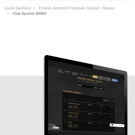
Șoimii Sportului
Fitness, Antrenori Personali, Dansuri - Braşov
Club Sportiv NEMO