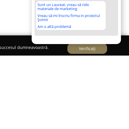
Sunt un Laureat, vreau să ridic
materiale de marketing
Vreau să-mi înscriu firma in proiectul
Șoimii
Am o altă problemă
e succesul dumneavoastră.
Verificați
Napoca,
Body Move FitStudio
pune accent pe
iv și echilibrat, punând la dispoziție o varietate
 wellness, ajustate cerințelor individuale ale
 o recunoaștere semnificativă datorită metodei