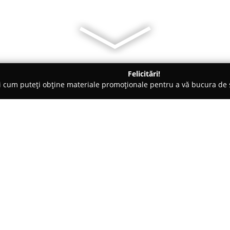
Felicitări!
ți cum puteți obține materiale promoționale pentru a vă bucura d
ansuri - Cluj-Napoca
Body Move FitStudio
Despre companie:
Aflat în centrul orașului Cluj-
susținerea unui stil de viață act
largă de programe de fitness și
clienților. Studioul a dobândit
Arată mai multe >>