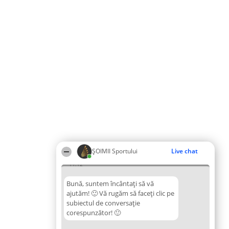
ȘOIMII Sportului
Live chat
11:12
Bună, suntem încântați să vă
ajutăm! 🙂 Vă rugăm să faceți clic pe
subiectul de conversație
corespunzător! 🙂