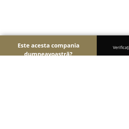
Este acesta compania
Verifica
dumneavoastră?
Șoimii Sportului
Fitness, Antrenori Personali, D
Body Move FitStudio