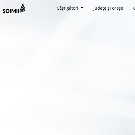
Câștigătorii
Județe și orașe