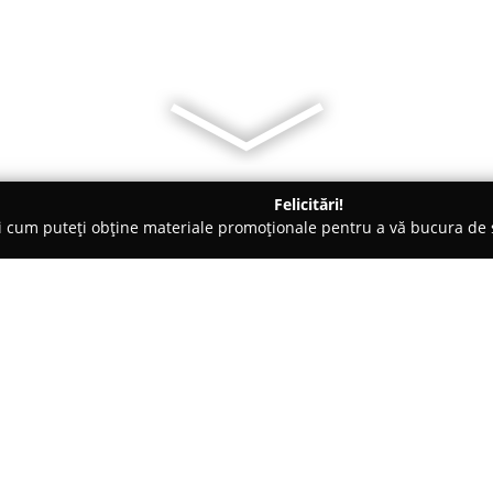
Felicitări!
ți cum puteți obține materiale promoționale pentru a vă bucura d
nsuri - Bucureşti
Kinetic Sport & Medicine
Despre companie:
Kinetic Sport & Medicine
funcț
recuperarea sportivă și medical