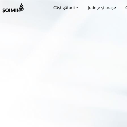
Câștigătorii
Județe și orașe