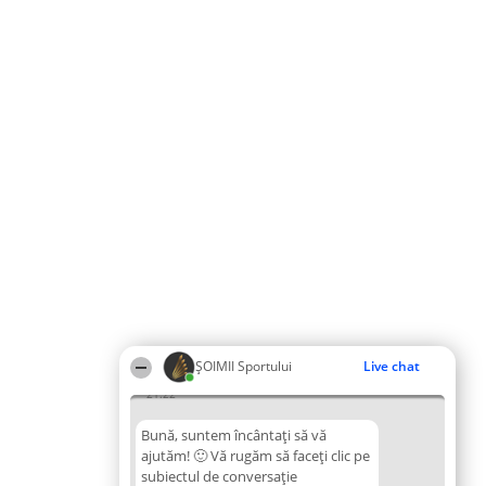
ȘOIMII Sportului
Live chat
21:22
Bună, suntem încântați să vă
ajutăm! 🙂 Vă rugăm să faceți clic pe
subiectul de conversație