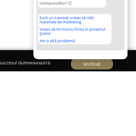
corespunzător! 🙂
Sunt un Laureat, vreau să ridic
materiale de marketing
Vreau să-mi înscriu firma in proiectul
Șoimii
Am o altă problemă
e succesul dumneavoastră.
Verificați
ionează ca un centru medical modern axat pe
ă, situat în centrul Bucureștiului, pe Strada