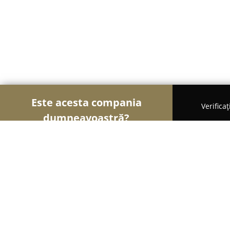
Este acesta compania
Verifica
dumneavoastră?
Șoimii Sportului
Fitness, Antrenori Personali, Da
Kinetic Sport & Medicine