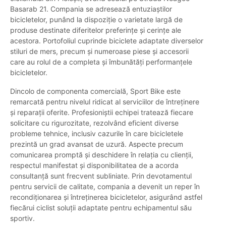
Basarab 21. Compania se adresează entuziaștilor
bicicletelor, punând la dispoziție o varietate largă de
produse destinate diferitelor preferințe și cerințe ale
acestora. Portofoliul cuprinde biciclete adaptate diverselor
stiluri de mers, precum și numeroase piese și accesorii
care au rolul de a completa și îmbunătăți performanțele
bicicletelor.
Dincolo de componenta comercială, Sport Bike este
remarcată pentru nivelul ridicat al serviciilor de întreținere
și reparații oferite. Profesioniștii echipei tratează fiecare
solicitare cu rigurozitate, rezolvând eficient diverse
probleme tehnice, inclusiv cazurile în care bicicletele
prezintă un grad avansat de uzură. Aspecte precum
comunicarea promptă și deschidere în relația cu clienții,
respectul manifestat și disponibilitatea de a acorda
consultanță sunt frecvent subliniate. Prin devotamentul
pentru servicii de calitate, compania a devenit un reper în
recondiționarea și întreținerea bicicletelor, asigurând astfel
fiecărui ciclist soluții adaptate pentru echipamentul său
sportiv.