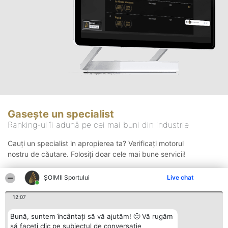
Gasește un specialist
Ranking-ul îi adună pe cei mai buni din industrie
Cauți un specialist in apropierea ta? Verificați motorul
nostru de căutare. Folosiți doar cele mai bune servicii!
ȘOIMII Sportului
Live chat
Căutare
12:07
Bună, suntem încântați să vă ajutăm! 🙂 Vă rugăm
să faceți clic pe subiectul de conversație