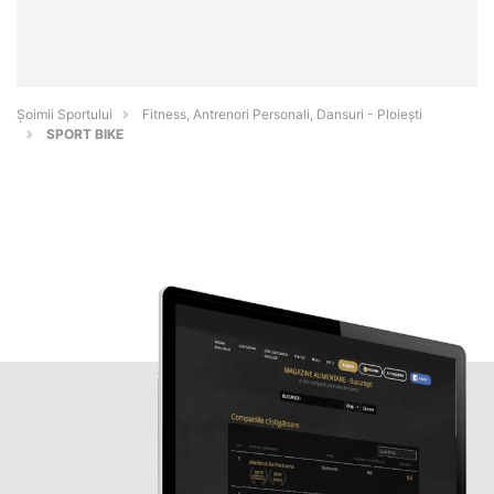
Șoimii Sportului
Fitness, Antrenori Personali, Dansuri - Ploieşti
SPORT BIKE