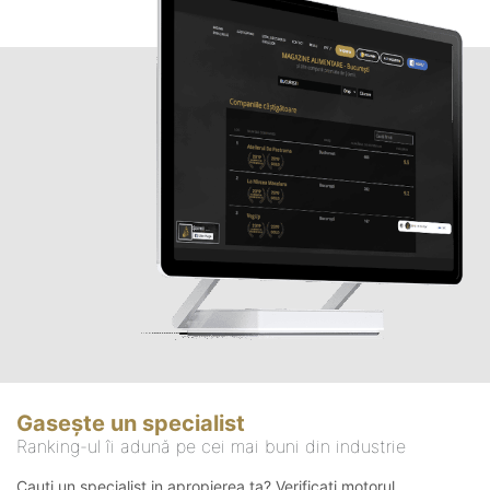
Gasește un specialist
Ranking-ul îi adună pe cei mai buni din industrie
Cauți un specialist in apropierea ta? Verificați motorul