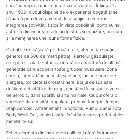
spre încurajarea unui mod de viață sănătos. Înființat în
anul 1999, clubul dispune de o experiență bogată și se
remarcă prin devotamentul de a sprijini membrii în
integrarea activității fizice în viața cotidiană, contribuind
astfel la diminuarea nivelului de stres și epuizare, precum
și la menținerea unei bune forme fizice.
Clubul se desfășoară pe două etaje, oferind un spațiu
generos de 500 de metri pătrați. Parterul găzduiește
recepția și sala de fitness, dotată cu aparatură de ultimă
generație care acoperă toate grupele musculare. Zona
cardio, integrată în această secțiune, include benzi de
alergare, biciclete și crosstrainere. Etajul de sus este
destinat activităților de grup, constând în sesiuni diverse
de aerobic, dans sportiv și arte marțiale. Clubul oferă o
varietate de activități populare, precum Kangoo Jumps,
Step Aerobic, Antrenament Funcțional, Pump, dar și Total
Body Work Out, venind astfel în întâmpinarea preferințelor
membrilor săi.
Echipa formată din instructori calificați oferă îndrumare