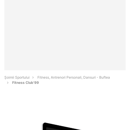
Șoimii Sportului
Fitness, Antrenori Personali, Dansuri - Buftea
Fitness Club'99