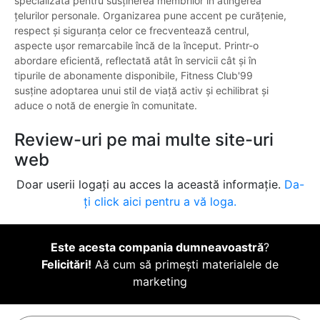
specializată pentru susținerea membrilor în atingerea
țelurilor personale. Organizarea pune accent pe curățenie,
respect și siguranța celor ce frecventează centrul,
aspecte ușor remarcabile încă de la început. Printr-o
abordare eficientă, reflectată atât în servicii cât și în
tipurile de abonamente disponibile, Fitness Club'99
susține adoptarea unui stil de viață activ și echilibrat și
aduce o notă de energie în comunitate.
Review-uri pe mai multe site-uri
web
Doar userii logați au acces la această informație.
Da-
ți click aici pentru a vă loga.
Este acesta compania dumneavoastră
?
Felicitări!
Aă cum să primești materialele de
marketing