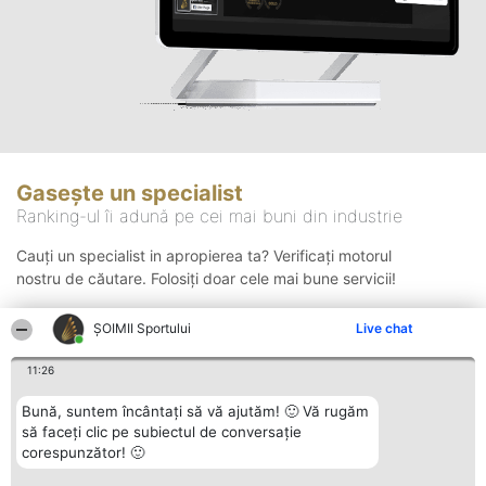
Gasește un specialist
Ranking-ul îi adună pe cei mai buni din industrie
Cauți un specialist in apropierea ta? Verificați motorul
nostru de căutare. Folosiți doar cele mai bune servicii!
ȘOIMII Sportului
Live chat
Căutare
11:26
Bună, suntem încântați să vă ajutăm! 🙂 Vă rugăm
să faceți clic pe subiectul de conversație
corespunzător! 🙂