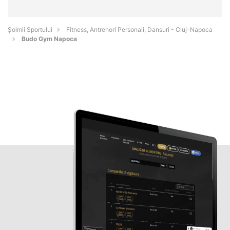
Șoimii Sportului
Fitness, Antrenori Personali, Dansuri - Cluj-Napoca
Budo Gym Napoca