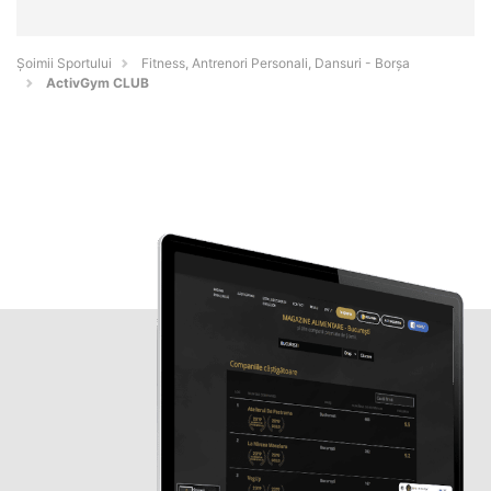
Șoimii Sportului
Fitness, Antrenori Personali, Dansuri - Borşa
ActivGym CLUB