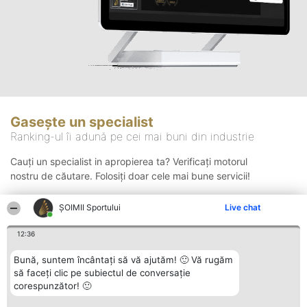
Gasește un specialist
Ranking-ul îi adună pe cei mai buni din industrie
Cauți un specialist in apropierea ta? Verificați motorul
nostru de căutare. Folosiți doar cele mai bune servicii!
ȘOIMII Sportului
Live chat
Căutare
12:36
Bună, suntem încântați să vă ajutăm! 🙂 Vă rugăm
să faceți clic pe subiectul de conversație
corespunzător! 🙂