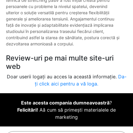
tehnică de stretching pasiv a fost inițial creată pentru
persoanele cu probleme la nivelul spatelui, devenind
ulterior o soluție versatilă pentru creșterea flexibilității
generale și ameliorarea tensiunii. Angajamentul continuu
față de inovație și adaptabilitate evidențiază implicarea
studioului în personalizarea traseului fiecărui client,
contribuind astfel la starea de sănătate, postura corectă și
dezvoltarea armonioasă a corpului.
Review-uri pe mai multe site-uri
web
Doar userii logați au acces la această informație.
Da-
ți click aici pentru a vă loga.
Este acesta compania dumneavoastră
?
Felicitări!
Aă cum să primești materialele de
marketing