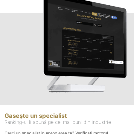
Gasește un specialist
Ranking-ul îi adună pe cei mai buni din industrie
Cauți un specialist in apropierea ta? Verificați motorul