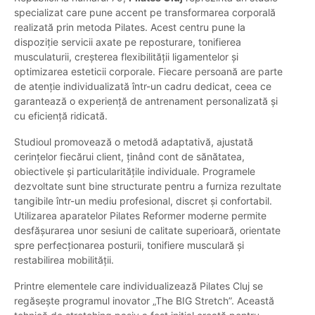
specializat care pune accent pe transformarea corporală
realizată prin metoda Pilates. Acest centru pune la
dispoziție servicii axate pe reposturare, tonifierea
musculaturii, creșterea flexibilității ligamentelor și
optimizarea esteticii corporale. Fiecare persoană are parte
de atenție individualizată într-un cadru dedicat, ceea ce
garantează o experiență de antrenament personalizată și
cu eficiență ridicată.
Studioul promovează o metodă adaptativă, ajustată
cerințelor fiecărui client, ținând cont de sănătatea,
obiectivele și particularitățile individuale. Programele
dezvoltate sunt bine structurate pentru a furniza rezultate
tangibile într-un mediu profesional, discret și confortabil.
Utilizarea aparatelor Pilates Reformer moderne permite
desfășurarea unor sesiuni de calitate superioară, orientate
spre perfecționarea posturii, tonifiere musculară și
restabilirea mobilității.
Printre elementele care individualizează Pilates Cluj se
regăsește programul inovator „The BIG Stretch”. Această