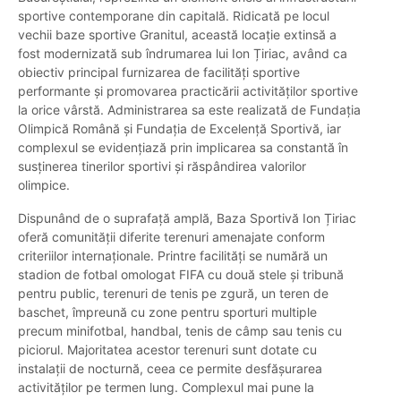
sportive contemporane din capitală. Ridicată pe locul
vechii baze sportive Granitul, această locație extinsă a
fost modernizată sub îndrumarea lui Ion Țiriac, având ca
obiectiv principal furnizarea de facilități sportive
performante și promovarea practicării activităților sportive
la orice vârstă. Administrarea sa este realizată de Fundația
Olimpică Română și Fundația de Excelență Sportivă, iar
complexul se evidențiază prin implicarea sa constantă în
susținerea tinerilor sportivi și răspândirea valorilor
olimpice.
Dispunând de o suprafață amplă, Baza Sportivă Ion Țiriac
oferă comunității diferite terenuri amenajate conform
criteriilor internaționale. Printre facilități se numără un
stadion de fotbal omologat FIFA cu două stele și tribună
pentru public, terenuri de tenis pe zgură, un teren de
baschet, împreună cu zone pentru sporturi multiple
precum minifotbal, handbal, tenis de câmp sau tenis cu
piciorul. Majoritatea acestor terenuri sunt dotate cu
instalații de nocturnă, ceea ce permite desfășurarea
activităților pe termen lung. Complexul mai pune la