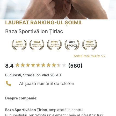
LAUREAT RANKING-UL ȘOIMII
Baza Sportivă Ion Țiriac
Arată mai multe >>
8.4
(580)
Bucureşti, Strada Ion Vlad 20-40
Afișează numărul de telefon
Despre companie:
Baza Sportivă Ion Țiriac
, amplasată în centrul
Bucureștiului, reprezintă un element cheie al infrastructurii