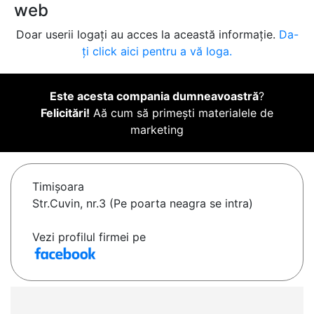
web
Doar userii logați au acces la această informație.
Da-
ți click aici pentru a vă loga.
Este acesta compania dumneavoastră
?
Felicitări!
Aă cum să primești materialele de
marketing
Timişoara
Str.Cuvin, nr.3 (Pe poarta neagra se intra)
Vezi profilul firmei pe