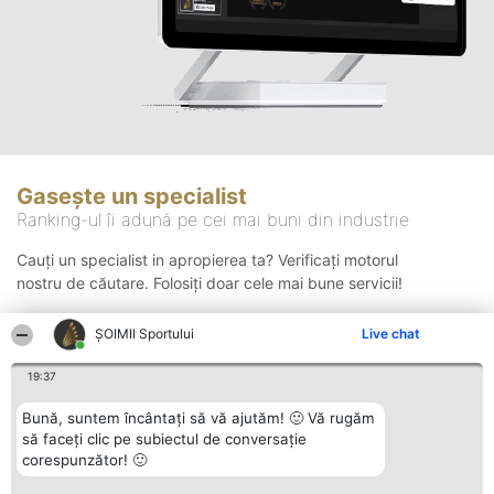
Gasește un specialist
Ranking-ul îi adună pe cei mai buni din industrie
Cauți un specialist in apropierea ta? Verificați motorul
nostru de căutare. Folosiți doar cele mai bune servicii!
ȘOIMII Sportului
Live chat
Căutare
19:37
Bună, suntem încântați să vă ajutăm! 🙂 Vă rugăm
să faceți clic pe subiectul de conversație
corespunzător! 🙂