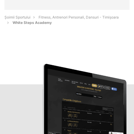
Șoimii Sportului
Fitness, Antrenori Personali, Dansuri - Timişoara
White Steps Academy